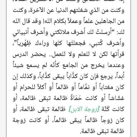
وكنت من الذي شغلتهم الدنيا عن الآخرة، وكنت
من الجاهلين علماً وعملاً بكلام الله! وقد قال الله
لك: “أرسلتُ لك أشرف ملائكتي وأشرف أنبيائي
وأشرف كُتبي، فجعلتَها كلها وراءك ظِهْرياً”،
قرأتها لكن لا للعلم ولا للعمل.. يحضر الدرس
وعندما يخرج من الجامع كأنّه لم يسمع شيئاً
أبداً، يرجع فإن كان كذَّاباً يبقى كذَّاباً، وكذلك إن
كان مغتاباً أو نمَّاماً أو ظالماً أو آكلاً للحرام أو
غشّاشاً أو كانت حَمَاةً ظالمة تبقى ظالمة، أو
كانت كَنَّة
[زوجة الابن]
ظالمة تبقى ظالمة، أو
كان زوجاً ظالماً يبقى ظالماً، أو كانت زوجة
ظالمة تبقى ظالمة.