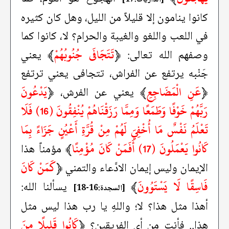
[الذاريات:17]
كانوا ينامون إلا قليلاً من الليل، وهل كان كثيره
في اللعب واللغو والغيبة والحرام؟ لا، كانوا كما
﴿
تَتَجَافَى جُنُوبُهُمْ
﴾
وصفهم الله تعالى:
يعني
جَنْبه يرتفع عن الفراش، تتجافى يعني ترتفع
﴿
عَنِ الْمَضَاجِعِ
﴾
﴿
يَدْعُونَ
يعني عن الفرش،
رَبَّهُمْ خَوْفًا وَطَمَعًا وَمِمَّا رَزَقْنَاهُمْ يُنْفِقُونَ (16) فَلَا
تَعْلَمُ نَفْسٌ مَا أُخْفِيَ لَهُمْ مِنْ قُرَّةِ أَعْيُنٍ جَزَاءً بِمَا
كَانُوا يَعْمَلُونَ (17) أَفَمَنْ كَانَ مُؤْمِنًا
﴾
مؤمناً هذا
﴿
كَمَنْ كَانَ
الإيمان وليس إيمان الادَّعاء والتمني
فَاسِقًا لَا يَسْتَوُونَ
﴾
يسألنا الله:
[السجدة:16-18]
أهذا مثل هذا؟ لا؛ واللهِ يا رب هذا ليس مثل
﴿
كَانُوا قَلِيلًا مِنَ
هذا.. فأنت من أي الفريقين؟