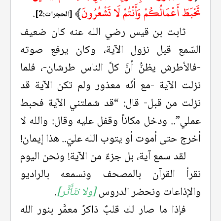
تَحْبَطَ أَعْمَالُكُمْ وَأَنْتُمْ لَا تَشْعُرُونَ
﴾
.
[الحجرات:2]
ثابت بن قيس رضي الله عنه كان ضعيف
السّمع قبل نزول الآية، وكان يرفع صوته
-فالأطرش يظنُّ أنَّ كلَّ الناس طرشان-، فلما
نزلت الآية -مع أنّه معذور ولم تكن الآية قد
نزلت من قبل- قال: “قد شملتني الآية فحبط
عملي”.. ودخل مكاناً وقفل عليه وقال: والله لا
أخرج حتى أموت أو يتوب الله عليّ.. هذا إيمان!
لقد سمع آية، بل جزءً من الآية! ونحن اليوم
نقرأ القرآن بالمصحف ونسمعه بالراديو
والإذاعات ونحضر الدروس
[ولا نتَأَثَّر]
.
فإذا ما صار لك قلبٌ ذاكرٌ معمَّر بنور الله