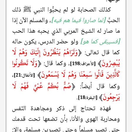
كذلك الصحابة لو لم يحبُّوا النبي ﷺ ذلك
الحبَّ
[لما صاروا فيما هم فيه]
، والمسلم الآن إذا
ما صار له الشيخ المربي الذي يحبه هذا الحب
[فسيبقى كما هو]
ولو حضر الدرس، يكون حاله
﴿
وَتَرَاهُمْ يَنْظُرُونَ إِلَيْكَ وَهُمْ لَا
كما قال تعالى:
يُبْصِرُونَ
﴾
﴿
وَلَا تَكُونُوا
، وكما قال:
[الأعراف:198]
كَالَّذِينَ قَالُوا سَمِعْنَا وَهُمْ لَا يَسْمَعُونَ
﴾
،
[الأنفال:21]
﴿
صُمٌّ بُكْمٌ عُمْيٌ فَهُمْ لَا
وكما قال أيضاً:
يَرْجِعُونَ
﴾
.
[البقرة:18]
فهذه تحتاج إلى ذكر ومجاهدة النّفس
ومحاربة الهوى والأنا، بأن تضعها تحت قدمك
حتى تصير مسلماً وحتى تصيرين مسلمة، وإلا: