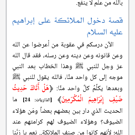
بالله من علم لا ينفع.
قصة دخول الملائكة على إبراهيم
عليه السلام
الآن درسكم في عقوبة من أعرضوا عن الله
وعن قانونه وعن دينه وعن رسله، فقد قال الله
عز وجل للنبي ﷺ وهذا الخطاب بعد النبي
موجه إلى كل واحد منَّا، فالله يقول للنبي ﷺ
﴿
هَلْ أَتَاكَ حَدِيثُ
وبعدها يكلِّمُ كلَّ واحد منَّا:
ضَيْفِ إِبْرَاهِيمَ الْمُكْرَمِينَ
﴾
ما
[الذاريات: 24]
الحديث الذي دار بين بعضهم بعضاً ومَن هؤلاء
الضيوف؟ وهؤلاء الضيوف لهم كرامتهم عند
الله؛ لأنهم كانوا من صنف الملائكة.. نعم يا رَبَّنا