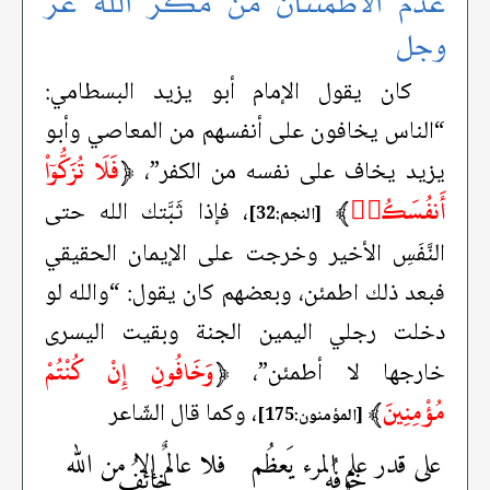
عدم الاطمئنان من مكر الله عز
وجل
كان يقول الإمام أبو يزيد البسطامي:
“الناس يخافون على أنفسهم من المعاصي وأبو
﴿
فَلَا تُزَكُّوٓاْ
يزيد يخاف على نفسه من الكفر”،
أَنفُسَكُمۡ
﴾
، فإذا ثَبَّتك الله حتى
[النجم:32]
النَّفَسِ الأخير وخرجت على الإيمان الحقيقي
فبعد ذلك اطمئن، وبعضهم كان يقول: “والله لو
دخلت رجلي اليمين الجنة وبقيت اليسرى
﴿
وَخَافُونِ إِنْ كُنْتُمْ
خارجها لا أطمئن”،
مُؤْمِنِينَ
﴾
، وكما قال الشّاعر
[المؤمنون:175]
على قدر علم المرء يَعظُم
فلا عالمٌ إلا من الله
خوفُه
خائفُ