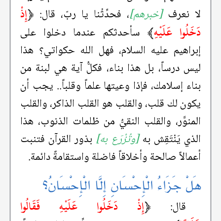
﴿
إِذْ
لا نعرف
[خبرهم]
، فحدِّثْنا يا ربّ، قال:
دَخَلُوا عَلَيْهِ
﴾
سأحدثكم عندما دخلوا على
إبراهيم عليه السلام، فهل الله حكواتي؟ هذا
ليس درساً، بل هذا بناء، فكلُّ آية هي لبنة من
بناء إسلامك، فإذا وعيتها علماً وقلباً.. يجب أن
يكون لك قلب، والقلب هو القلب الذاكر، والقلب
المنوَّر، والقلب النقيُّ من ظلمات الذنوب، هذا
الذي يَنْتَقِش به
[وتُزْرَع به]
بذور القرآن فتنبت
أعمالاً صالحة وأخلاقاً فاضلة واستقامةً دائمة.
هَلْ جَزَاءُ الْإِحْسَانِ إِلَّا الْإِحْسَانُ؟
﴿
إِذْ دَخَلُوا عَلَيْهِ فَقَالُوا
قال: