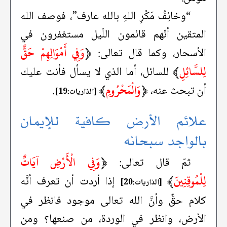
“وخائِفُ مَكْرِ اللهِ بالله عارف”، فوصف الله
المتقين أنّهم قائمون اللّيل مستغفرون في
﴿
وَفِي أَمْوَالِهِمْ حَقٌّ
الأسحار، وكما قال تعالى:
لِلسَّائِلِ
﴾
للسائل، أما الذي لا يسأل فأنت عليك
﴿
وَالْمَحْرُومِ
﴾
أن تبحث عنه،
.
[الذاريات:19]
علائم الأرض كافية للإيمان
بالواجد سبحانه
﴿
وَفِي الْأَرْضِ آيَاتٌ
ثمّ قال تعالى:
لِلْمُوقِنِينَ
﴾
إذا أردت أن تعرف أنَّه
[الذاريات:20]
كلام حقٌّ وأنَّ الله تعالى موجود فانظر في
الأرض، وانظر في الوردة، من صنعها؟ ومن