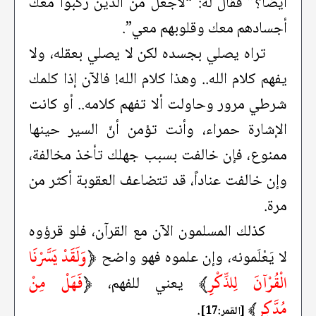
أيضاً؟” فقال له: “لأجعل من الذين ركبوا معك
أجسادهم معك وقلوبهم معي”.
تراه يصلي بجسده لكن لا يصلي بعقله، ولا
يفهم كلام الله.. وهذا كلام الله! فالآن إذا كلمك
شرطي مرور وحاولت ألا تفهم كلامه.. أو كانت
الإشارة حمراء، وأنت تؤمن أنّ السير حينها
ممنوع، فإن خالفت بسبب جهلك تأخذ مخالفة،
وإن خالفت عناداً، قد تتضاعف العقوبة أكثر من
مرة.
كذلك المسلمون الآن مع القرآن، فلو قرؤوه
﴿
وَلَقَدْ يَسَّرْنَا
لا يَعْلَمونه، وإن علموه فهو واضح
الْقُرْآنَ لِلذِّكْرِ
﴾
﴿
فَهَلْ مِنْ
يعني للفهم،
مُدَّكِرٍ
﴾
.
[القمر:17]