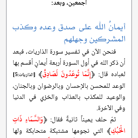
أجمعين، وبعد:
أيمانُ الله على صدق وعده وكذب
المشركين وجهلهم
فنحن الآن في تفسير سورة الذاريات، فبعد
أن ذكر الله في أول السورة أربعة أيمانٍ أقسم بها
﴿
إِنَّمَا تُوعَدُونَ لَصَادِقٌ
﴾
لعباده قال:
[الذاريات:5]
الوعد للمحسن بالإحسان وبالرضوان وبالجنان،
والوعيد للمكذب بالعذاب والخزي في الدنيا
وفي الآخرة.
﴿
وَالسَّمَاءِ ذَاتِ
ثمّ حلف يميناً ثانيةً فقال:
الْحُبُكِ
﴾
التي نجومها مشتبكة متحابكة ولها