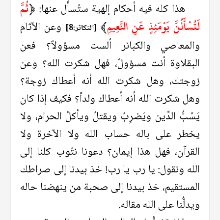
﴿
ثُمَّ
هذا كله فيه أحكام إلهية ستُسأَل عنها:
لَتُسْأَلُنَّ يَوْمَئِذٍ عَنِ النَّعِيمِ
﴾
وعن الآثام
[التكاثر:8]
والمعاصي والكبائر ألست مسؤولاً؟ فعن
البقلاوة أنت مسؤولٌ، فهل شكرت الله؟ وعن
زوجتك، وهل شكرت الله أنه أعطاك زوجة؟
وهل شكرت الله أنه أعطاك ولداً؟ فكيف إذا كان
يَسُبُّ الدِّين ويَضرِبُ ويقتلُ ويأكلُ الحرام، ولا
يخطر على باله حساب الله ولا الآخرة ولا
القرآن، فهل هذا إيمان؟ دعونا نتُوب كلنا إلى
الله ونقول: يا رب يا رب! خذ بيدنا إلى صراطك
المستقيم، خذ بيدنا إلى صحبة من ينهضنا حاله
ويدلُّنا على الله مقاله.