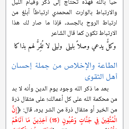
حياً بالله فهذه تحتاج إلى ذكر وقيام الليل
والارتباط بالوارث المحمدي ارتباطاً أبلغ من
ارتباط الروح بالجسد، فإذا ما صار لك هذا
الارتباط تكون كما قال الشّاعر
وكلٌّ يدعي وصلاً بليلى
وليلى لا تُقِرُّ لهم بذاكا
الطاعة والإخلاص من جملة إحسان
أهل التقوى
بعد ما ذكر الله وجود يوم الدين وأنه لا بد
من محكمة الله على كل أعمالك؛ على مثقال ذرة
﴿
إِنَّ
من الخير أو مثقال ذرة من الشر يره، قال:
الْمُتَّقِينَ فِي جَنَّاتٍ وَعُيُونٍ (15) آخِذِينَ مَا آتَاهُمْ