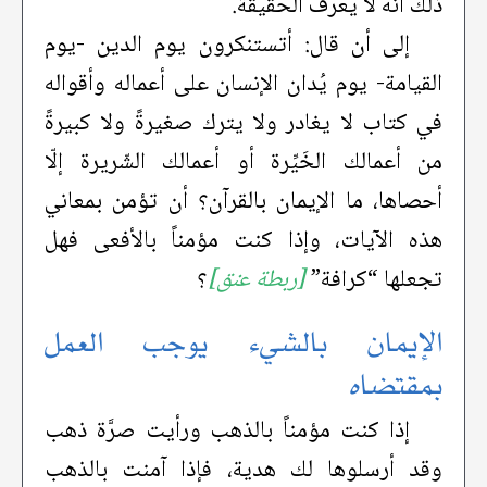
ذلك أنّه لا يعرف الحقيقة.
إلى أن قال: أتستنكرون يوم الدين -يوم
القيامة- يوم يُدان الإنسان على أعماله وأقواله
في كتاب لا يغادر ولا يترك صغيرةً ولا كبيرةً
من أعمالك الخَيِّرة أو أعمالك الشّريرة إلّا
أحصاها، ما الإيمان بالقرآن؟ أن تؤمن بمعاني
هذه الآيات، وإذا كنت مؤمناً بالأفعى فهل
تجعلها “كرافة”
[ربطة عنق]
؟
الإيمان بالشيء يوجب العمل
بمقتضاه
إذا كنت مؤمناً بالذهب ورأيت صرَّة ذهب
وقد أرسلوها لك هدية، فإذا آمنت بالذهب