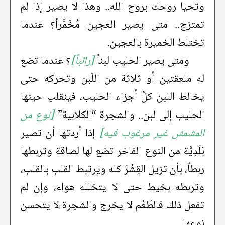
وتحيا روحك بروح الله.. وهذا لا يصير إذا لم
تمتزج.. متى يصير العجين مُخَمَّراً؟ عندما
تختلط الخميرة بالعجين.
ومتى يصير الحليب لبناً
[رائباً]
؟ عندما تضع
له ملعقتين أو ثلاثة من اللّبن وتحركه حتى
يخالط اللبن كلَّ أجزاء الحليب، فينقلب حينها
الحليب إلى لبن.. والشجرة “الكلابية”
[نوع من
المشمش غير مرغوب فيه]
إذا أردتها أن تصير
بَلَدِيَّة من النوع الفاخر تضع لها لصاقة وتربطها
ربطاً، بأن تزيل القِشْرَ كله ويرتبط القلب بالقلب،
وتربطه بخيط حتى لا يتخلله هواء، وإن لم
تفعل ذلك فالطَعْم لا يخرج والشجرة لا يتحسن
نوعها.