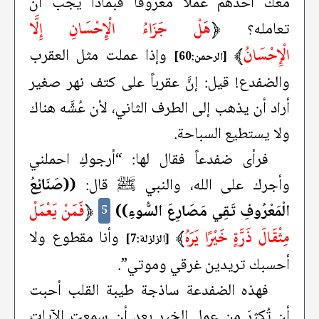
معك أحدهم عملاً معروفاً فبماذا يجب أن
﴿
هَلْ جَزَاءُ الْإِحْسَانِ إِلَّا
تعامله؟
الْإِحْسَانُ
﴾
وإذا عملت مثل العقرب
[الرحمن:60]
والضفدع! قيل: إنَّ عقرباً على كتف نهر صغير
أراد أن يذهب إلى الطرف الثاني، لأن عُشَّه هناك
ولا يستطيع السباحة.
فرأى ضفدعاً فقال لها: “أرجوكِ احملني
وأجرك على الله، والنبي ﷺ قال:
((صَنَائِعُ
﴿
فَمَنْ يَعْمَلْ
الْمَعْرُوفِ تَقِي مَصَارِعَ السُّوءِ))
5
مِثْقَالَ ذَرَّةٍ خَيْرًا يَرَهُ
﴾
وأنا مقطوع ولا
[الزلزلة:7]
أحسبك تريدين غرقي وموتي”.
فهذه الضفدعة ساذجة طيبة القلب أحبت
أن تُكثِرَ من عمل الخير بعد أن سمعت الآيات