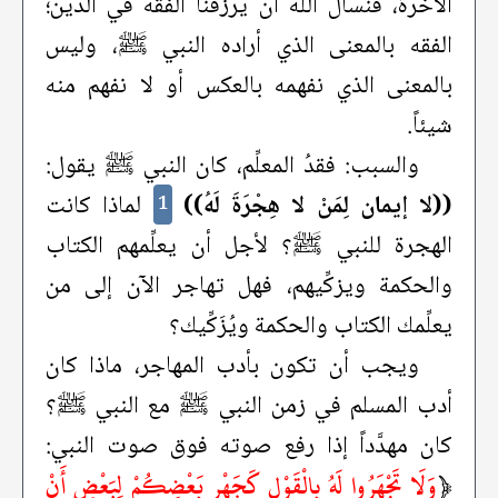
الآخرة، فنسأل الله أن يرزقنا الفقه في الدين؛
الفقه بالمعنى الذي أراده النبي ﷺ، وليس
بالمعنى الذي نفهمه بالعكس أو لا نفهم منه
شيئاً.
والسبب: فقدُ المعلِّم، كان النبي ﷺ يقول:
((لا إيمان لِمَنْ لا هِجْرَةَ لَهُ))
لماذا كانت
1
الهجرة للنبي ﷺ؟ لأجل أن يعلِّمهم الكتاب
والحكمة ويزكِّيهم، فهل تهاجر الآن إلى من
يعلِّمك الكتاب والحكمة ويُزَكِّيك؟
ويجب أن تكون بأدب المهاجر، ماذا كان
أدب المسلم في زمن النبي ﷺ مع النبي ﷺ؟
كان مهدَّداً إذا رفع صوته فوق صوت النبي:
﴿
وَلَا تَجْهَرُوا لَهُ بِالْقَوْلِ كَجَهْرِ بَعْضِكُمْ لِبَعْضٍ أَنْ