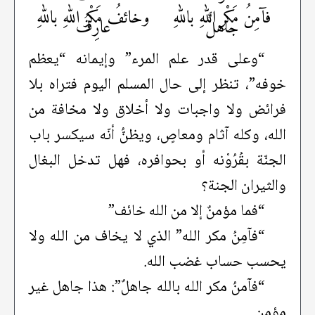
فآمِنُ مَكْرِ اللهِ باللهِ
وخائفُ مَكْرِ اللهِ باللهِ
جاهلٌ
عارِفُ
“وعلى قدر علم المرء” وإيمانه “يعظم
خوفه”، تنظر إلى حال المسلم اليوم فتراه بلا
فرائض ولا واجبات ولا أخلاق ولا مخافة من
الله، وكله آثام ومعاصٍ، ويظنُّ أنّه سيكسر باب
الجنّة بقُرُوْنه أو بحوافره، فهل تدخل البغال
والثيران الجنة؟
“فما مؤمنٌ إلا من الله خائف”
“فآمِنُ مكر الله” الذي لا يخاف من الله ولا
يحسب حساب غضب الله.
“فآمنُ مكر الله بالله جاهلٌ”: هذا جاهل غير
مؤمن.