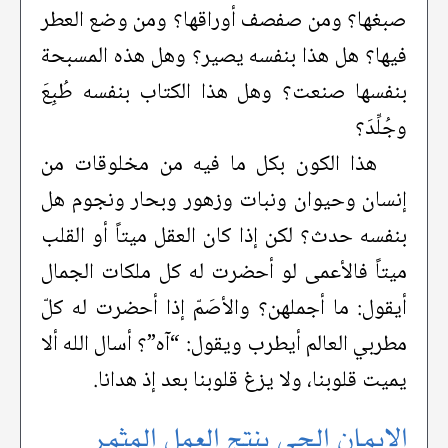
صبغها؟ ومن صفصف أوراقها؟ ومن وضع العطر
فيها؟ هل هذا بنفسه يصير؟ وهل هذه المسبحة
بنفسها صنعت؟ وهل هذا الكتاب بنفسه طُبِعَ
وجُلِّدَ؟
هذا الكون بكل ما فيه من مخلوقات من
إنسان وحيوان ونبات وزهور وبحار ونجوم هل
بنفسه حدث؟ لكن إذا كان العقل ميتاً أو القلب
ميتاً فالأعمى لو أحضرت له كل ملكات الجمال
أيقول: ما أجملهن؟ والأصَمّ إذا أحضرت له كلّ
مطربي العالم أيطرب ويقول: “آه”؟ أسال الله ألا
يميت قلوبنا، ولا يزغ قلوبنا بعد إذ هدانا.
الإيمان الحي ينتج العمل المثمر