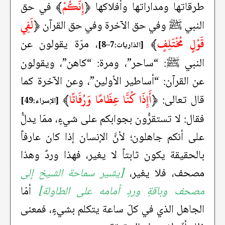
﴿
إِنَّكُمْ
﴾
طرقاتها ومداراتها وأفلاكها
في حق
﴿
لَفِي
النبي ﷺ وفي حق الآخرة وفي حق القرآن
قَوْلٍ مُخْتَلِفٍ
﴾
، مرّة يقولون عن
[الذاريات:7–8]
النبي ﷺ: “ساحر”، ومرة: “كاهن”، ويقولون
عن القرآن: “أساطير الأولين”، وعن الآخرة كما
﴿
أَإِذَا كُنَّا عِظَامًا وَرُفَاتًا
﴾
قال تعالى:
[الإسراء:49]
فقال: لا تستقرُّون بجوابكم على شيءٍ، ممّا يدلُّ
على أنكم جاهلون؛ لأنَّ الإنسان إذا كان عارفاً
بالحقيقة يكون ثابتاً لا يغير، فهذا وردٌ وهذا
مصحف، فلا يغير،
[يشير سماحة الشيخ إلى
مصحف وباقةِ وردٍ أمامه على الطاولة]
أمّا
الجاهل الذي في كلّ ساعة يتكلم بشيءٍ، فمعنى