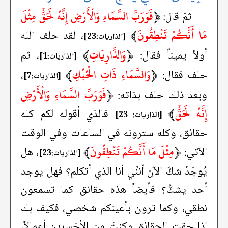
﴿
فَوَرَبِّ السَّمَاءِ وَالْأَرْضِ إِنَّهُ لَحَقٌّ مِثْلَ
ثمّ قال:
مَا أَنَّكُمْ تَنْطِقُونَ
﴾
، لقد حلف الله
[الذاريات:23]
﴿
وَالذَّارِيَاتِ
﴾
أولاً يميناً فقال:
، ثم
[الذاريات:1]
﴿
وَالسَّمَاءِ ذَاتِ الْحُبُكِ
﴾
حلف فقال:
،
[الذاريات:7]
﴿
فَوَرَبِّ السَّمَاءِ وَالْأَرْضِ
وبعد ذلك حلف بذاته:
‌إِنَّهُ ‌لَحَقٌّ
﴾
فالذي أقوله لكم كله
[الذاريات: 23]
حقائق، وكله سترونه في الساعات وفي الوقت
﴿
مِثْلَ مَا أَنَّكُمْ تَنْطِقُونَ
﴾
الآتي:
، هل
[الذاريات:23]
يُوجَدُ شكٌّ الآن أننِّي أنا الذي أتكلم؟ فهل يوجد
أحد يشكُّ؟ فأيضاً هذه حقائق كما تسمعون
نطقي، وكما ترون بأعينكم شخصي، فكيف بك
إذا حقت الحقائق وكنتَ من الأخسرين أعمالاً،