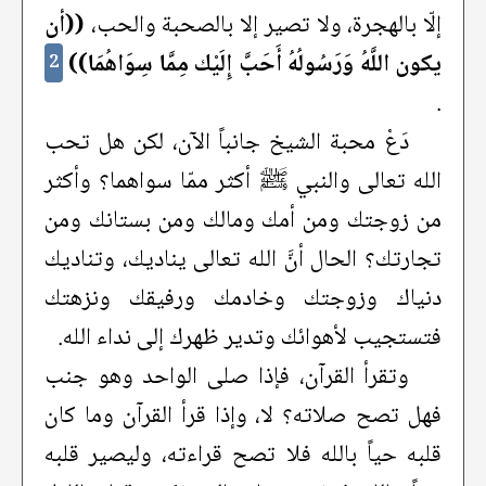
إلّا بالهجرة، ولا تصير إلا بالصحبة والحب،
((أن
يكون اللَّهُ وَرَسُولُهُ أَحَبَّ إِلَيْك مِمَّا سِوَاهُمَا))
2
.
دَعْ محبة الشيخ جانباً الآن، لكن هل تحب
الله تعالى والنبي ﷺ أكثر ممّا سواهما؟ وأكثر
من زوجتك ومن أمك ومالك ومن بستانك ومن
تجارتك؟ الحال أنَّ الله تعالى يناديك، وتناديك
دنياك وزوجتك وخادمك ورفيقك ونزهتك
فتستجيب لأهوائك وتدير ظهرك إلى نداء الله.
وتقرأ القرآن، فإذا صلى الواحد وهو جنب
فهل تصح صلاته؟ لا، وإذا قرأ القرآن وما كان
قلبه حياً بالله فلا تصح قراءته، وليصير قلبه