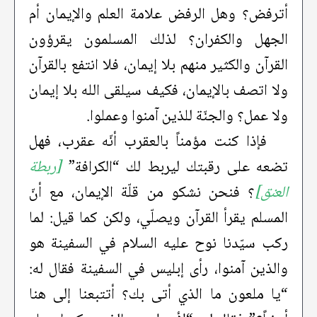
أترفض؟ وهل الرفض علامة العلم والإيمان أم
الجهل والكفران؟ لذلك المسلمون يقرؤون
القرآن والكثير منهم بلا إيمان، فلا انتفع بالقرآن
ولا اتصف بالإيمان، فكيف سيلقى الله بلا إيمان
ولا عمل؟ والجنّة للذين آمنوا وعملوا.
فإذا كنت مؤمناً بالعقرب أنّه عقرب، فهل
تضعه على رقبتك ليربط لك “الكرافة”
[ربطة
العنق]
؟ فنحن نشكو من قلّة الإيمان، مع أنّ
المسلم يقرأ القرآن ويصلّي، ولكن كما قيل: لما
ركب سيّدنا نوح عليه السلام في السفينة هو
والذين آمنوا، رأى إبليس في السفينة فقال له:
“يا ملعون ما الذي أتى بك؟ أتتبعنا إلى هنا