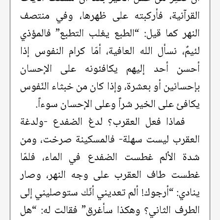
القرآنية، فأركبته على ظهرها، وفي منتصف
النهر كما قيل: “الطبع يغلب التطبع” فالمؤذي
لئيمٌ، نسأل الله العافية، أمّا كرام النفوس إذا
أحسن أحد إليهم يكافئونه على الإحسان
بإحسانين أو بعشرة، وإذا كان من خبثاء النّفوس
يكافئ على الخير شراً وعلى الإحسان سوءاً.
فماذا فعل العقرب؟ لدغ الضفدع -ولدغة
العقرب ليست سهلة- فالمسكينة صرخت، ومن
شدة الألم غطست الضفدع في الماء، فلمّا
غطست طاف العقرب على وجه النهر، وصار
ينادي: “أرجوك! ألم تعديني أنّك ستوصليني إلى
الطرف الثاني؟ وهكذا سأغرق” فقالت له: “هل