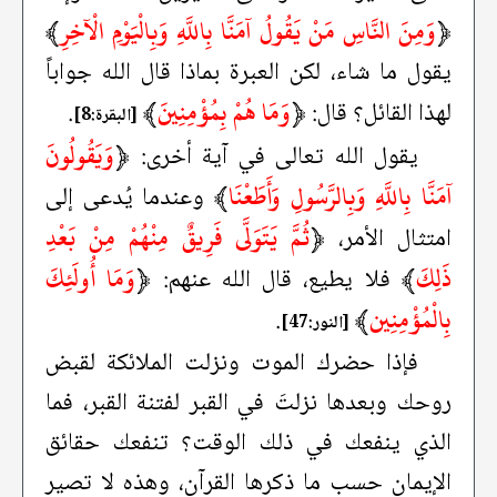
﴿
وَمِنَ النَّاسِ مَنْ يَقُولُ آمَنَّا بِاللَّهِ وَبِالْيَوْمِ الْآخِرِ
﴾
يقول ما شاء، لكن العبرة بماذا قال الله جواباً
﴿
وَمَا هُمْ بِمُؤْمِنِينَ
﴾
لهذا القائل؟ قال:
.
[البقرة:8]
﴿
وَيَقُولُونَ
يقول الله تعالى في آية أخرى:
آمَنَّا بِاللَّهِ وَبِالرَّسُولِ وَأَطَعْنَا
﴾
وعندما يُدعى إلى
﴿
ثُمَّ يَتَوَلَّى فَرِيقٌ مِنْهُمْ مِنْ بَعْدِ
امتثال الأمر،
ذَلِكَ
﴾
﴿
وَمَا أُولَئِكَ
فلا يطيع، قال الله عنهم:
بِالْمُؤْمِنِين
﴾
.
[النور:47]
فإذا حضرك الموت ونزلت الملائكة لقبض
روحك وبعدها نزلتَ في القبر لفتنة القبر، فما
الذي ينفعك في ذلك الوقت؟ تنفعك حقائق
الإيمان حسب ما ذكرها القرآن، وهذه لا تصير