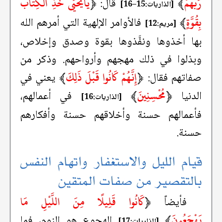
رَبُّهُمْ
﴾
﴿
يَايَحْيَى خُذِ الْكِتَابَ
قال:
[الذاريات:15–16]
بِقُوَّةٍ
﴾
فالأوامر الإلهية التي أمرهم الله
[مريم:12]
بها أخذوها ونفَّذوها بقوة وصدق وإخلاص،
وبذلوا في ذلك مهجهم وأرواحهم. وذكر من
﴿
إِنَّهُمْ كَانُوا قَبْلَ ذَلِكَ
﴾
صفاتهم فقال:
يعني في
﴿
مُحْسِنِينَ
﴾
الدنيا
في أعمالهم،
[الذاريات:16]
فأعمالهم حسنة وأخلاقهم حسنة وأفكارهم
حسنة.
قيام الليل والاستغفار واتهام النفس
بالتقصير من صفات المتقين
﴿
كَانُوا قَلِيلًا مِنَ اللَّيْلِ مَا
فأيضاً
يَهْجَعُونَ
﴾
الهجوع هو النوم، فما