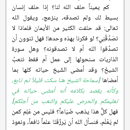
كم يميناً حلف الله لنا؟ إذا حلف إنسان
بسيط لك ولم تصدقه، ينزعج، ويقول الله
تعالى: قد حلفت الكثير من الأيمان فلماذا لا
تصَدِّقُنِي؟ لو فكرنا بهذه وحدها! فهل تنوون أن
تصدِّقوا الله أم لا تصدقونه؟ وهل سورة
الذاريات سنحولها إلى عمل أم فقط نتعبُ
الشيخَ؟ وقد أمضى الشّيخ حياته كلها بما
أمضاها
[سماحة الشيخ هنا سكت قليلاً ثم تابع،
وكأنه يقصد بكلامه أنه أمضى حياته في
تعليمكم والحرص عليكم والتعب من أجلكم]
فهل كلُّ هذا يذهب ضَيَاعاً؟ فليس من عَلِم كمن
لم يَعْلَم، فنسأل الله أن يَرزُقَنَا علماً نافعاً، ونعوذ