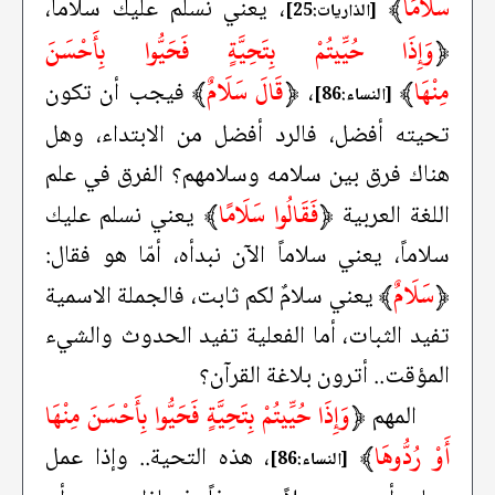
سَلَامًا
﴾
، يعني نسلِّم عليك سلاماً،
[الذاريات:25]
﴿
وَإِذَا حُيِّيتُمْ بِتَحِيَّةٍ فَحَيُّوا بِأَحْسَنَ
مِنْهَا
﴾
﴿
قَالَ سَلَامٌ
﴾
،
فيجب أن تكون
[النساء:86]
تحيته أفضل، فالرد أفضل من الابتداء، وهل
هناك فرق بين سلامه وسلامهم؟ الفرق في علم
﴿
فَقَالُوا سَلَامًا
﴾
اللغة العربية
يعني نسلم عليك
سلاماً، يعني سلاماً الآن نبدأه، أمّا هو فقال:
﴿
سَلَامٌ
﴾
يعني سلامٌ لكم ثابت، فالجملة الاسمية
تفيد الثبات، أما الفعلية تفيد الحدوث والشيء
المؤقت.. أترون بلاغة القرآن؟
﴿
وَإِذَا حُيِّيتُمْ بِتَحِيَّةٍ فَحَيُّوا بِأَحْسَنَ مِنْهَا
المهم
أَوْ رُدُّوهَا
﴾
، هذه التحية.. وإذا عمل
[النساء:86]