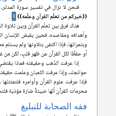
فنحن لا نزال في تفسير سورة المدثر، ويج
((خيركم من تعلّم القرآن وعلّمه))
.
1
هناك فرق بين تعلّم القرآن وبين تلاوة القر
وأهدافه ومقاصده، فحين يقبض الإنسان الك
وبثمراتها، فإذا اكتفى بتلاوتها ولم يستلم م
أو حفظًا لكل القرآن عن ظهر قلبٍ، لكن من غي
إذا عرفت الذّهب وحقيقته فماذا يقتضي
حوائجك، وإذا عرفت الثّعبان وعلمت حقيقته
فإذا عرفت علوم القرآن وأوامره فلتمتثلها
محرمات القرآن أنّها خبيثةٌ ضارة مؤذية فلتج
فقه الصحابة للتبليغ