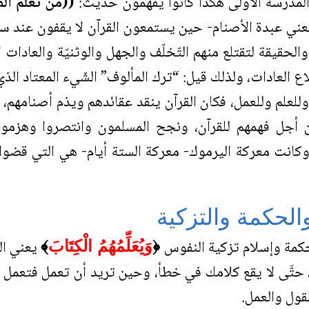
مدرسة الأولى هكذا كانوا يفهمون حديث:
((من تعلم الق
يعني عبدة الأصنام- حين يستمعون القرآن لا يقفون عند س
لحقيقة لتقتلع منهم التّخلّف والجهل والوثنيّة والعادات 
العادات، ولذلك قيل: “ترك المألوف” الشّيء المعتاد الذي
 وللعلم وللعمل، فكان القرآن ينقد عقائدهم ويذم أصنامهم
ن أجل فهمهم للقرآن، ونجح المسلمون وانتصروا وهزموا ا
كانت معركة اليرموك- معركة الستة أيام- هي التي قضوا ف
والحكمة والتزكية
لحكمة وإسلام تزكية النفوس
يعني ال
﴿
وَيُعَلِّمُهُمُ الْكِتَابَ
﴾
حتَّى لا يقع كلامك في خطأ، وحين تريد أن تعمل فتعمل ع
لقول والعمل.