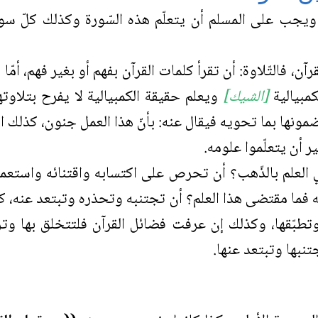
ب على المسلم أن يتعلّم هذه السّورة وكذلك كلّ سور القرآ
آن، فالتّلاوة: أن تقرأ كلمات القرآن بفهم أو بغير فهم، أمّا 
مبيالية
[الشيك]
ويعلم حقيقة الكمبيالية لا يفرح بتلاوته
ضمونها بما تحويه فيقال عنه: بأنّ هذا العمل جنون، كذلك ال
ر أن يتعلّموا علومه.
 العلم بالذّهب؟ أن تحرص على اكتسابه واقتنائه واستعم
 فما مقتضى هذا العلم؟ أن تجتنبه وتحذره وتبتعد عنه،
 وتطبّقها، وكذلك إن عرفت فضائل القرآن فلتتخلق بها 
تنبها وتبتعد عنها.