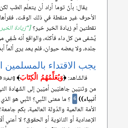
يقال: بأنّ توما أراد أن يتعلّم الطب 
الأحرف غير منقطة في ذلك الوقت، فقرأها: 
نقطتين أم زيادة الخير خير؟
[“زيادة الخير
يُشفى من كل داء فأكله، والواقع أنه شُفِي م
جلده، ولا يعضه حيوان، فلم يعد يرى ألماً أبد
يجب الاقتداء بالمسلمين ال
فالشّاهد:
﴿
وَيُعَلِّمُهُمُ الْكِتَابَ
﴾
[البقرة: 129]
من وثنيّين جاهليّين أميّين إلى الشّهادة ا
أنبياء))
؟ ما معنى النَّبي؟ النَّبي هو الذ
6
الأمة العالمية والدّولة العالمية، بكم جا
الإعدادية أو الثانوية أو الحقوق؟ لا أعني ألّا