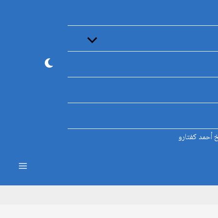
القائمة
خ أحمد كفتارو
ain
enu