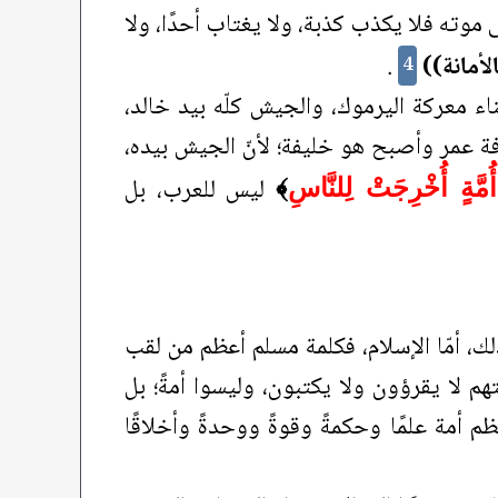
 موته فلا يكذب كذبة، ولا يغتاب أحدًا، ولا
لأمانة))
.
4
ثناء معركة اليرموك، والجيش كلّه بيد خالد،
لافة عمر وأصبح هو خليفة؛ لأنّ الجيش بيده،
ليس للعرب، بل
أُمَّةٍ أُخْرِجَتْ لِلنَّاسِ
﴾
ذلك، أمّا الإسلام، فكلمة مسلم أعظم من لقب
 لا يقرؤون ولا يكتبون، وليسوا أمةً؛ بل
 أمة علمًا وحكمةً وقوةً ووحدةً وأخلاقًا