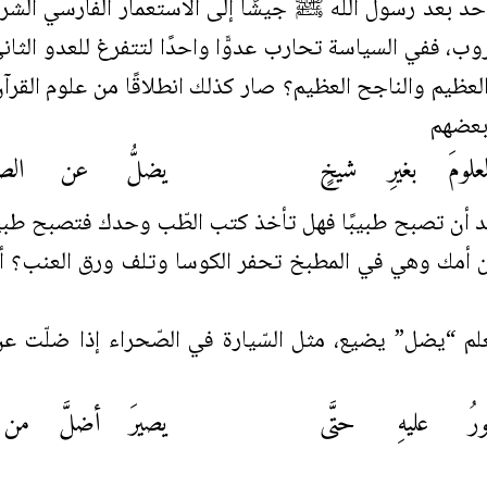
 بعد رسول الله ﷺ جيشًا إلى الاستعمار الفارسي الشرقي،
، ففي السياسة تحارب عدوًّا واحدًا لتتفرغ للعدو الثاني
عظيم والناجح العظيم؟ صار كذلك انطلاقًا من علوم القرآن، 
 بعضهم
لومَ بغيرِ شيخٍ
يضلُّ عن الصراط
ريد أن تصبح طبيبًا فهل تأخذ كتب الطّب وحدك فتصبح طبيب
ن أمك وهي في المطبخ تحفر الكوسا وتلف ورق العنب؟ أ
لم “يضل” يضيع، مثل السّيارة في الصّحراء إذا ضلّت ع
رُ عليهِ حتَّى
يصيرَ أضلَّ من ت