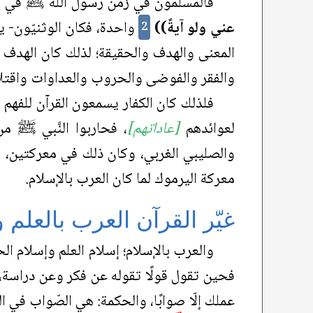
فالمسلمون في زمن رسول الله ﷺ في ال
عني ولو آيةً))
واحدة، فكان الوثنيّون- 
2
المعنى والهدف والحقيقة؛ لذلك كان الهدف وا
والفقر والفوضى والحروب والعداوات واقتلاع 
فلذلك كان الكفار يسمعون القرآن للفهم
لعوائدهم
[عاداتهم]
، فحاربوا النَّبي ﷺ م
والصليبي الغربي، وكان ذلك في معركتين، و
معركة اليرموك لما كان العرب بالإسلام.
غيّر القرآن العرب بالعلم 
والعرب بالإسلام؛ إسلام العلم وإسلام ا
فحين تقول قولًا تقوله عن فكر وعن دراسة، 
عملك إلّا صوابًا، والحكمة: هي الصّواب في ا