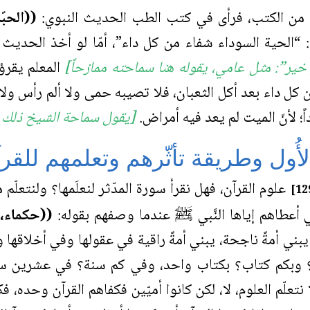
لكن من الكتب، فرأى في كتب الطب الحديث النبوي:
((الحب
“الحية السوداء شفاء من كل داء”، أمّا لو أخذ الحديث م
 خير”: مثل عامي، يقوله هنا سماحته ممازحاً]
المعلم يقرؤ
ن كل داء بعد أكل الثعبان، فلا تصيبه حمى ولا ألم رأس ولا 
اً؛ لأنّ الميت لم يعد فيه أمراض.
[يقول سماحة الشيخ ذلك م
أُول وطريقة تأثّرهم وتعلمهم للقر
علوم القرآن، فهل نقرأ سورة المدّثر لنعلَمها؟ ولنتعلّم م
لتي أعطاهم إياها النَّبي ﷺ عندما وصفهم بقوله:
((حكماء، 
ي يبني أمةً ناجحة، يبني أمةً راقية في عقولها وفي أخلاقها 
معة؟ وبكم كتاب؟ بكتاب واحد، وفي كم سنة؟ في عشرين سنة،
 نتعلّم العلوم، لا، لكن كانوا أميّين فكفاهم القرآن وحده، ف