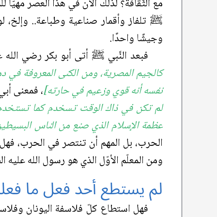
مع الثّقافة؟ لذلك الآن في هذا العصر مهيّأ 
ﷺ تلفاز وأقمار صناعية وطباعة.. وإلخ، لوح
وجيشًا واحدًا.
فبعد النَّبي ﷺ أتى أبو بكر رضي الله ع
كالجيم المصرية، ومن الكنى المعروفة في دمش
نفسه أنه قوي وزعيم في حارته]
، فمعنى أبي
لم تكن في ذاك الوقت تسخدم كما تستخدم ك
عظمة الإسلام الذي صنع من الناس البسيطين 
الحرب، بل المهم أن تنتصر في الحرب، فهل أ
ومن المعلّم الأوّل الذي هو رسول الله عليه الصَّ
لم يستطع أحد فعل ما فعله 
فهل استطاع كلّ فلاسفة اليونان وفلاسف