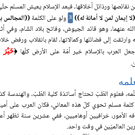
 نقائصها ورذائل أخلاقها، فبعد الإسلام يعيش المسلم حتَّى
لا إيمان لمن لا أمانة له))
ولو على الكلمة
((المجالس با
3
ضي الله عنهما، وهو قائد الجيوش، وفاتح بلاد الشّام، وفي أ
 نفسه وارتقت إلى فضائلها وكمالاتها، لقام بانقلاب ورفض خ
جعل العرب بالإسلام خير أمّة على الأرض كلّها
﴿
خَيْرَ 
.
علمه
علّمه، فعلوم الطّبّ تحتاج أساتذة كلية الطّبّ، والهندسة ك
لمة مسلم تحوي كلّ هذه المعاني، فكان العرب على أميتهم
فه الأمور، خرافيين أوهاميين، ففي عشرين سنة تظهر أعظم
مارين العالميّين في وقت واحد.