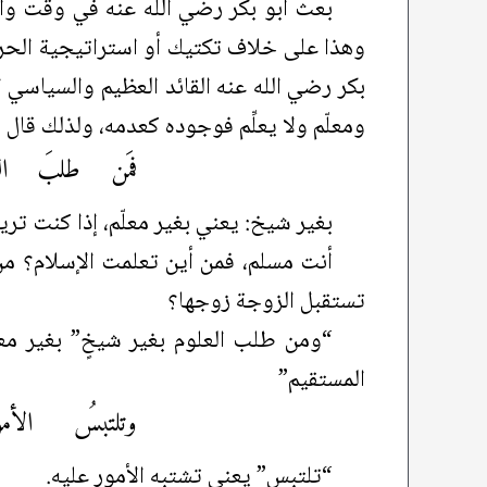
بعث أبو بكر رضي الله عنه في وقت واحد
وهذا على خلاف تكتيك أو استراتيجية الحروب
بكر رضي الله عنه القائد العظيم والسياسي ال
ومعلّم ولا يعلِّم فوجوده كعدمه، ولذلك قال
فمَن طلبَ الع
بغير شيخ: يعني بغير معلّم، إذا كنت ت
أنت مسلم، فمن أين تعلمت الإسلام؟ م
تستقبل الزوجة زوجها؟
“ومن طلب العلوم بغير شيخٍ” بغير مع
المستقيم”
وتلتبسُ الأمو
“تلتبس” يعني تشتبه الأمور عليه.