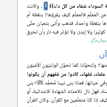
ّة السوداء شفاء من كل داء))
، وكانت
5
ن المعلّم فالمعلّم كيف يقرؤها؟ بنقطة أم
ها بنقطة واحدة، فذهب وأتى بثعبان حتَّى
كوليرا ولا إيدز، ولا تؤثر فيه نار بأن تحرق
مازحاً]
.
آن
نها؟ ولتحوّلنا كما تحوّل الوثنيّون الأميّون
علماء، فقهاء، كادوا من فقههم أن يكونوا
وفي حياتها، فماذا بنى نبينا مُحمَّد ﷺ؟ بنى
 فهل نال تلامذته الشهادة الابتدائية، أو
كيف إذا كنّا متعلّمين مع القرآن، وكان القرآن