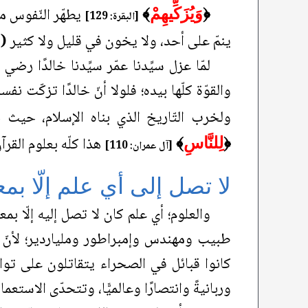
يطهّر النّفوس من
﴿
وَيُزَكِّيهِمْ
﴾
[البقرة: 129]
ينمّ على أحد، ولا يخون في قليل ولا كثير
((
لمّا عزل سيِّدنا عمّر سيِّدنا خالدًا ر
والقوّة كلّها بيده؛ فلولا أنّ خالدًا تزكّت
ولخرب التّاريخ الذي بناه الإسلام، حيث 
هذا كلّه بعلوم القرآن
﴿
لِلنَّاسِ
﴾
[آل عمران: 110]
لا تصل إلى أي علم إلّا بم
والعلوم؛ أي علم كان لا تصل إليه إلّا بم
طبيب ومهندس وإمبراطور وملياردير؛ لأنّ ك
كانوا قبائل في الصحراء يتقاتلون على توا
وربانيةً وانتصارًا وعالميًّا، وتتحدّى الاستع