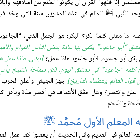
للمسلمين إذا فقهوا القرآن أن يكونوا أعظم من أسلافهم وآب
د النَّبي ﷺ العالم في هذه العشرين سنة التي وحّد فيها ا
نه، ما معنى كلمة بكر؟ البكر: هو الجمل الفتي، “الجاعو
ق “أبو جاعود” يكنى بها عادة بعض الناس العوام والأميين
 بكر: أبو جاعود، فأبو جاعود ماذا عمل؟
[يعني: ماذا عمل ه
لمة “جاعود” في دمشق اليوم، لكن سماحة الشيخ يأتي ب
قواد العالم وعظماء التاريخ]
جهز الجيش وأعلن الحرب على
علن وانتصر؟ وهل حقّق الأهداف في أقصر مدّة وبأقل كلفة
لاة والسَّلام.
المعلم الأول مُحمَّد ﷺ
ة العالم في القديم وفي الحديث أن يعملوا كما عمل المع