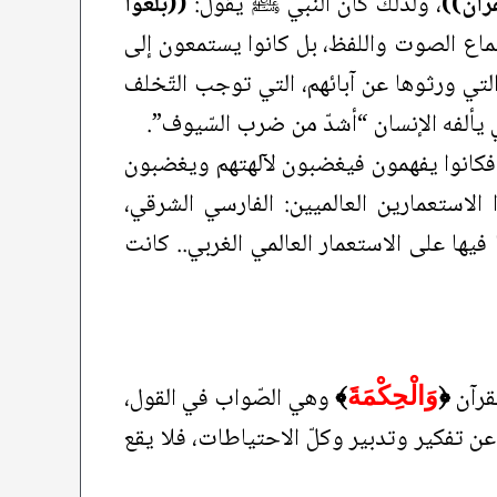
رآن))
، ولذلك كان النَّبي ﷺ يقول:
((بلغوا
ماع الصوت واللفظ، بل كانوا يستمعون إلى
التي ورثوها عن آبائهم، التي توجب التّخلف
 يألفه الإنسان “أشدّ من ضرب السّيوف”.
، فكانوا يفهمون فيغضبون لآلهتهم ويغضبون
لاستعمارين العالميين: الفارسي الشرقي،
يها على الاستعمار العالمي الغربي.. كانت
قرآن
وهي الصّواب في القول،
﴿
وَالْحِكْمَةَ
﴾
ن تفكير وتدبير وكلّ الاحتياطات، فلا يقع