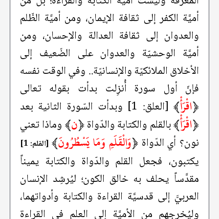
المعرفة وليست أميّة الكتابة والقراءة؛ بل من
أميَّة الكفر إلى ثقافة الإيمان، ومن أميَّة الظّلم
والعدوان إلى ثقافة العدالة والإحسان، ومن
أميَّة الوحشيّة والعدوان على الضّعيف إلى
الأخلاق الملائكيّة والإنسانيّة.. وفي الوقت نفسه
فإنّ أول سورة أُنزِلت بدأت بقوله تعالى
﴿
اقْرَأْ
﴾
[العلق: 1]
وبدأت السّورة الثانية بعد
﴿
اقْرَأْ
﴾
﴿
ن
﴾
بالقلم والكتابة والدّواة
وماذا تعني
﴿
وَالْقَلَمِ وَمَا يَسْطُرُونَ
﴾
نون؟ أي الدّواة
[القلم: 1]
يكتبون، فجعل القلم والدّواة والكتابة يميناً
مقدَّساً يحلف به خالق الكون؛ ليُرشِد الإنسان
العربيَّ إلى قدسيَّة القراءة والكتابة وأدواتهما،
وليُخرِجهم من الأميَّة إلى العلم في القراءة