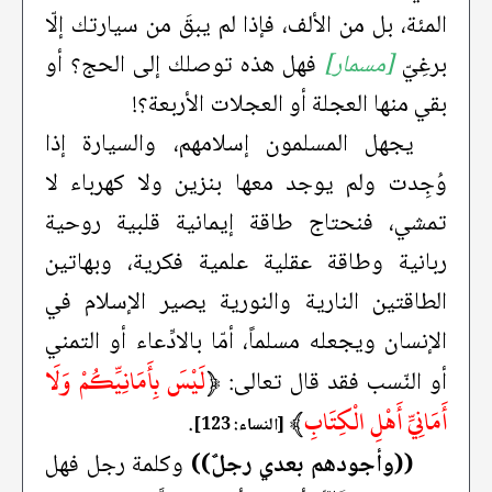
المئة، بل من الألف، فإذا لم يبقَ من سيارتك إلّا
برغِيّ
[مسمار]
فهل هذه توصلك إلى الحج؟ أو
بقي منها العجلة أو العجلات الأربعة؟!
يجهل المسلمون إسلامهم، والسيارة إذا
وُجِدت ولم يوجد معها بنزين ولا كهرباء لا
تمشي، فنحتاج طاقة إيمانية قلبية روحية
ربانية وطاقة عقلية علمية فكرية، وبهاتين
الطاقتين النارية والنورية يصير الإسلام في
الإنسان ويجعله مسلماً، أمّا بالادِّعاء أو التمني
﴿
لَيْسَ بِأَمَانِيِّكُمْ وَلَا
أو النّسب فقد قال تعالى:
أَمَانِيِّ أَهْلِ الْكِتَابِ
﴾
.
[النساء: 123]
((وأجودهم بعدي رجلٌ))
وكلمة رجل فهل