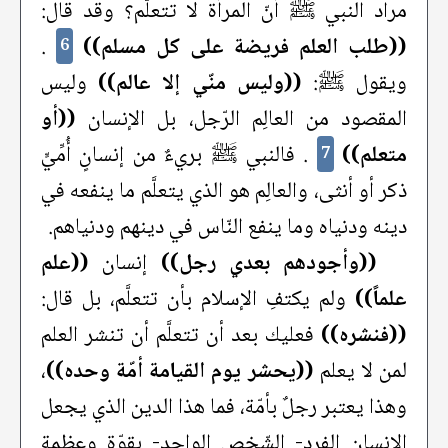
مراد النبي ﷺ أنّ المرأة لا تتعلَّم؟ وقد قال:
((طلب العلم فريضة على كل مسلم))
.
6
ويقول ﷺ:
((وليس منّي إلا عالم))
وليس
المقصود من العالِم الرّجل، بل الإنسان
((أو
متعلم))
. فالنبي ﷺ بريءٌ من إنسانٍ أُمِّيٍّ
7
ذكر أو أنثى، والعالِم هو الذي يتعلَّم ما ينفعه في
دينه ودنياه وما ينفع النّاس في دينهم ودنياهم.
((وأجودهم بعدي رجل))
إنسان
((علم
علماً))
ولم يكتفِ الإسلام بأن تتعلَّم، بل قال:
((فنشره))
فعليك بعد أن تتعلَّم أن تنشر العلم
لمن لا يعلم
((يحشر يوم القيامة أمّة وحده))
،
وهذا يعتبر رجلٌ بأمّة، فما هذا الدين الذي يجعل
الإنسان الفرد- الشّخص الواحد- بقوّة وعظمة