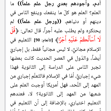
آدم، وأجودهم بعدي رجل علم علماً))
ما
العلم؟ العلم هو كلّ ما ينفعك وينفع النّاس في
دينهم أو دنياهم،
((ورجل علم علماً))
لم
﴿
قُلْ
يحتكره ولم يطلب عليه أجراً، قال تعالى:
لَا أَسْأَلُكُمْ عَلَيْهِ أَجْرًا
﴾
التّعليم في
[الأنعام: 90]
الإسلام مجانيٌّ، لا ليس مجانياً فقط، بل إجباريّ
أيضاً، والدّول في العصر الحديث كانت بعضها
تجبر النّاس على الدراسة إلى الثّانوية فهذا
شيء إجباريٌّ، أمّا في الإسلام فالتّعلّم إجباري من
المهد إلى اللّحد، فهل أمريكا أوجبت العلم على
شعبها من المهد إلى الثّانوية؟ لا، فعندهم
التعليم اختياري، بالإضافة إلى أن التّعليم في