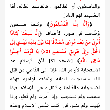
والقاسطون: أي الظالمون، فالقاسط الظّالم، أمّا
الـمُقسِط فهو العادل.
﴿
وَأَنَّا مِنَّا الْمُسْلِمُونَ
﴾
وكلمة مسلمون
﴿
إِنَّا سَمِعْنَا كِتَابًا
وُضِّحت في سورة الأحقاف:
أُنْزِلَ مِنْ بَعْدِ مُوسَى مُصَدِّقًا لِمَا بَيْنَ يَدَيْهِ يَهْدِي إِلَى
الْحَقِّ وَإِلَى طَرِيقٍ مُسْتَقِيمٍ (30) يَا قَوْمَنَا أَجِيبُوا
دَاعِيَ اللَّهِ
﴾
لأنّ الإسلام هو
[الأحقاف: 31]
الاستجابة لأوامر الله، فإذا أتى الدّاعي من قِبَل
الله فاستجبت لندائه ونفَّذت أوامره فهذه
الاستجابة والطّاعة والانقياد هي الإسلام، فإذا
سمعت ولم تستجب، وإذا أُمرت ولم تُطع، وإذا
نُهيت ولم تنتهِ، فإن كنت تدَّعي الإسلام وهذه