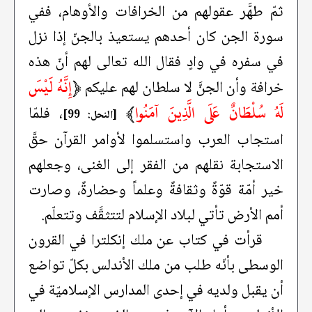
ثمّ طهَّر عقولهم من الخرافات والأوهام، ففي
سورة الجن كان أحدهم يستعيذ بالجنّ إذا نزل
في سفره في وادٍ فقال الله تعالى لهم أنّ هذه
﴿
إِنَّهُ لَيْسَ
خرافة وأن الجنَّ لا سلطان لهم عليكم
لَهُ سُلْطَانٌ عَلَى الَّذِينَ آمَنُوا
﴾
، فلمّا
[النحل: 99]
استجاب العرب واستسلموا لأوامر القرآن حقَّ
الاستجابة نقلهم من الفقر إلى الغنى، وجعلهم
خير أمّة قوّةً وثقافةً وعلماً وحضارةً، وصارت
أمم الأرض تأتي لبلاد الإسلام لتتثقَّف وتتعلّم.
قرأت في كتاب عن ملك إنكلترا في القرون
الوسطى بأنّه طلب من ملك الأندلس بكلّ تواضع
أن يقبل ولديه في إحدى المدارس الإسلاميّة في