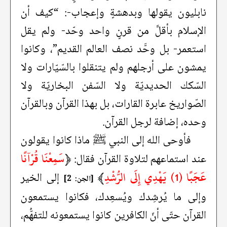
نابليون يقولها وبدهشةٍ وإعجاب-: “كيف أن
الإسلام بأقلَّ من قرنٍ واحد وحّد- ولم يقل
استعمر- بل وحَّد نصف العالم القديم”، وكانوا
يمشون على أرجلهم ولم يتنقلوا بالسّيّارات ولا
السّكك الحديديّة ولا السّفن البخاريّة ولا
الصّواريخ عابرة القارات، بل بهذا القرآن وبالقرآن
وحده، إضافة لرجل القرآن.
فأوحى الله إلى النبي ﷺ ماذا كانوا يقولون
﴿
سَمِعْنَا قُرْآنًا
عند استماعهم لتلاوة القرآن فقال:
عَجَبًا (1) يَهْدِي إِلَى الرُّشْدِ
﴾
إلى الخير
[الجن: 2]
وإلى ما يُرشِدك ويُسعِدك، فكانوا يستمعون
القرآن حتّى أنّ الكافرين كانوا يستمعونه للتفهُّم،