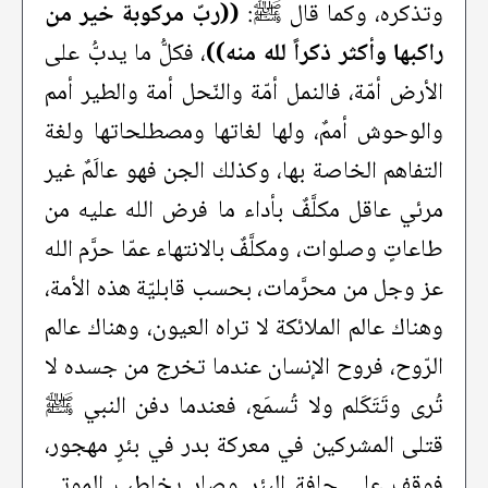
وتذكره، وكما قال ﷺ:
((ربّ مركوبة خير من
راكبها وأكثر ذكراً لله منه))
، فكلُّ ما يدبُّ على
الأرض أمّة، فالنمل أمّة والنّحل أمة والطير أمم
والوحوش أممٌ، ولها لغاتها ومصطلحاتها ولغة
التفاهم الخاصة بها، وكذلك الجن فهو عالَمٌ غير
مرئي عاقل مكلَّفٌ بأداء ما فرض الله عليه من
طاعاتٍ وصلوات، ومكلَّفٌ بالانتهاء عمّا حرَّم الله
عز وجل من محرَّمات، بحسب قابليّة هذه الأمة،
وهناك عالم الملائكة لا تراه العيون، وهناك عالم
الرّوح، فروح الإنسان عندما تخرج من جسده لا
تُرى وتَتَكَلم ولا تُسمَع، فعندما دفن النبي ﷺ
قتلى المشركين في معركة بدر في بئرٍ مهجور،
فوقف على حافة البئر وصار يخاطب الموتى