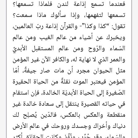
فعندما تسمع إذاعة لندن فلماذا تسمعها؟
تسمعها لتفهمها، وإذا سألوك ماذا سمعت؟
تقول: “كذا وكذا”- والقرآن إذاعة ربّ العالمين،
ويخبرك عن أشياء من عالم الغيب ومن عالم
السّماء والرّوح ومن عالم المستقبل الأبديِّ
والعمر الذي لا نهاية له، والكافر الآن غير المؤمن
مثل الحيوان مجرد أن مات صار جيفةً، أمّا
المؤمن فيعتبر الموت نقلةً من الحياة الحقيرة
الصّغيرة إلى الحياة الأبديّة الخالدة، فإن استقام
في حياته القصيرة ينتقل إلى سعادة خالدة غير
منقطعة والعكس بالعكس، فالدّين يُصلِح لك
دنياك وأخراك وجسدك وروحك في عالم الأرض
والسّماء، وقد جُرِّب ونُفِّذ وكانت الحقائق أكثر