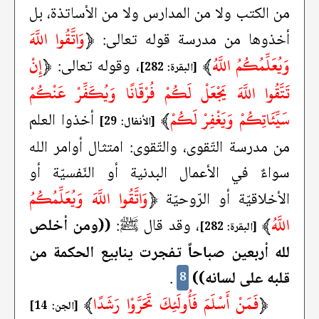
من الكتب ولا من المدارس ولا من الأساتذة، بل
﴿
وَاتَّقُوا اللَّهَ
أخذوها من مدرسة قوله تعالى:
وَيُعَلِّمُكُمُ اللَّهُ
﴾
﴿
إِنْ
، وقوله تعالى:
[البقرة: 282]
تَتَّقُوا اللَّهَ يَجْعَلْ لَكُمْ فُرْقَانًا وَيُكَفِّرْ عَنْكُمْ
سَيِّئَاتِكُمْ وَيَغْفِرْ لَكُمْ
﴾
أخذوا العلم
[الأنفال: 29]
من مدرسة التّقوى، والتّقوى: امتثال أوامر الله
سواءٌ في الأعمال البدنية أو النّفسيّة أو
﴿
وَاتَّقُوا اللَّهَ وَيُعَلِّمُكُمُ
الأخلاقيّة أو الرّوحيّة
اللَّهُ
﴾
، وقد قال ﷺ:
((ومن أخلص
[البقرة: 282]
لله أربعين صباحاً تفجرت ينابيع الحكمة من
قلبه على لسانه))
.
8
﴿
فَمَنْ أَسْلَمَ فَأُولَئِكَ تَحَرَّوْا رَشَدًا
﴾
[الجن: 14]