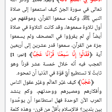
. وذكر الله
[البقرة: 208]
تعالى في سورة الجنّ كيف استمعوا إلى صلاة
النبي ﷺ، وكيف سمعوا القرآن، وموقفهم من
أول تلاوة سمعوها، وقد كانت التلاوة في صلاة
أيضاً أي لم يقرؤوا في المصحف ولم يسمعوا
جزءً من القرآن، سمعوا قدر عشرين إلى أربعين
﴿
فَقَالُوا إِنَّا سَمِعْنَا قُرْآنًا عَجَبًا
﴾
آية
[الجن: 1]
العجب فيه أنّه خلال خمسة عشر قرناً وهو
ثابتٌ لا تستطيع أيُّ قوّة في الدّنيا أن تمحوه.
﴿
عَجَبًا
﴾
كيف غيَّر العالَم وغيَّر عقول الناس
وأفكارهم ومصيرهم ووحدتهم، وكم ينشد
العرب الآن الوحدة فهل استطاعوا أن يوحِّدوا
بين بلدين؟ فالإسلام بأقلَّ من قرنٍ- وهذه كلمة