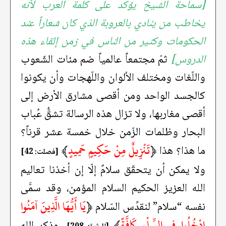
[سماحة الشيخ يؤكد على كلمة العرب لأنه
يخاطب من ينادي بالعروبة الذي كان شعاراً عند
الحكومات وكثير من الناس في زمن إلقاء هذه
الدروس]
ثمّ مجتمعاً عالمياً ضم مئات الشّعوب
واللّغات ومختلف الألوان واللّهجات وأن يكونوا
كالجسد الواحد ومن أقصى مشارق الأرض إلى
أقصى مغاربها، ولا تزال هذه الرسالة تشقُّ عُباب
البحار وظلمات الزّمن خلال خمسة عشر قرناً؟
﴿
تَنْزِيلٌ مِنْ حَكِيمٍ حَمِيدٍ
﴾
ما هذا؟ هذا
[فصلت: 42]
ولا يمكن أن يتحقّق سلامٌ إلّا إن أخذنا تعاليم
الله العزيز الحكيم السلام المؤمن، وقد سمَّى
﴿
يَا أَيُّهَا الَّذِينَ آمَنُوا
نفسه “سلام” لنقدِّس السّلام
ادْخُلُوا فِي السِّلْمِ كَافَّةً
﴾