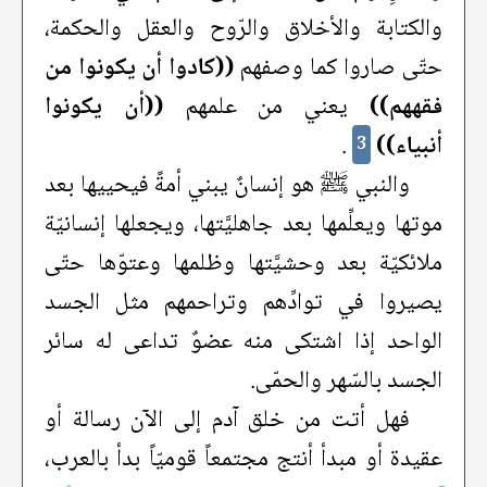
والكتابة والأخلاق والرّوح والعقل والحكمة،
حتّى صاروا كما وصفهم
((كادوا أن يكونوا من
فقههم))
يعني من علمهم
((أن يكونوا
أنبياء))
.
3
والنبي ﷺ هو إنسانٌ يبني أمةً فيحييها بعد
موتها ويعلِّمها بعد جاهليَّتها، ويجعلها إنسانيّة
ملائكيّة بعد وحشيَّتها وظلمها وعتوّها حتّى
يصيروا في توادِّهم وتراحمهم مثل الجسد
الواحد إذا اشتكى منه عضوٌ تداعى له سائر
الجسد بالسّهر والحمّى.
فهل أتت من خلق آدم إلى الآن رسالة أو
عقيدة أو مبدأ أنتج مجتمعاً قوميّاً بدأ بالعرب،