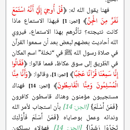
﴿
قُلْ أُوحِيَ إِلَيَّ أَنَّهُ اسْتَمَعَ
فهنا يقول الله له:
نَفَرٌ مِنَ الْجِنِّ
﴾
فبهذا الاستماع ماذا
[الجن: 1]
كانت نتيجته؟ تأثُّرهم بهذا الاستماع، فيروي
الله أحاديث بعضهم لبعض بعد أن سمعوا القرآن
في صلاة رسول الله ﷺ في “نخلة” اسم المكان
﴿
فَقَالُوا
في الطّريق إلى سوق عكاظ، فمما قالوا:
إِنَّا سَمِعْنَا قُرْآنًا عَجَبًا
﴾
﴿
وَأَنَّا مِنَّا
، وقالوا:
[الجن: 1]
الْمُسْلِمُونَ وَمِنَّا الْقَاسِطُونَ
﴾
فهناك
[الجن: 14]
مستجيبون مؤمنون وهناك قاسطون كافرون
{فَمَنْ أَسْلَمَ}
[الجن: 14]
بأن استجاب لأمر الله
وندائه وعمل بوصاياه {فَمَنْ أَسْلَمَ فَأُوْلَئِكَ
تَحَرَّوْا رَشَدًا}
[الجن: 14]
فهؤلاء يسلكون