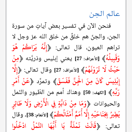
عالم الجن
فنحن الآن في تفسير بعض آياتٍ من سورة
الجن، والجنّ هم خلقٌ من خلق الله عز وجل لا
﴿
إِنَّهُ يَرَاكُمْ هُوَ
تراهم العيون، قال تعالى:
وَقَبِيلُهُ
﴾
﴿
مِنْ
يعني إبليس وذريَّته
[الأعراف: 27]
حَيْثُ لَا تَرَوْنَهُمْ
﴾
﴿
إِلَّا
وقال تعالى:
[الأعراف: 27]
إِبْلِيسَ كَانَ مِنَ الْجِنِّ فَفَسَقَ
﴾
﴿
عَنْ أَمْرِ
وتمرَّد
رَبِّهِ
﴾
وهناك أمم من الطّيور والنّمل
[الكهف: 50]
﴿
وَمَا مِنْ دَابَّةٍ فِي الْأَرْضِ وَلَا طَائِرٍ
والحيوانات
يَطِيرُ بِجَنَاحَيْهِ إِلَّا أُمَمٌ أَمْثَالُكُمْ
﴾
، وقال
[الأنعام: 38]
﴿
قَالَتْ نَمْلَةٌ يَا أَيُّهَا النَّمْلُ ادْخُلُوا
تعالى: