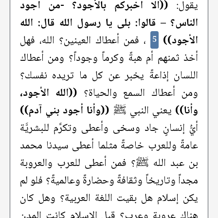
يقول:
((ألا أخبركم بالأجود؟ -من أجود
الناس؟ – قالوا: بلى يا رسول الله قال: الله
الأجود))
، فمن أعطاك العينين؟ الله، فهل
5
أخذ ثمنهم أم هبةً وكرماً وجوداً؟ ومن أعطاك
اللسان إذاعةً يخبر عن كل ما تريده نفسك؟
ومن أعطاك السمع والحياة؟
((الله الأجود،
وأنا))
يعني النبي ﷺ
((وأنا أجود بني آدم))
أيُّ إنسانٍ جاد وسخى وأعطى وتكرَّم للبشريَّة
عامةً وللعرب خاصةً مثلما أعطى سيدنا محمد
بن عبد الله ﷺ؟ فمن أعطى للعرب والعروبة
مجداً وتاريخاً وثقافةً وحضارةً وعالميةً؟ فلو لم
يكن إسلام هل بقيت اللغة العربية؟ وهل كان
هناك عروبة وعرب؟ قبل الإسلام كانت المدن