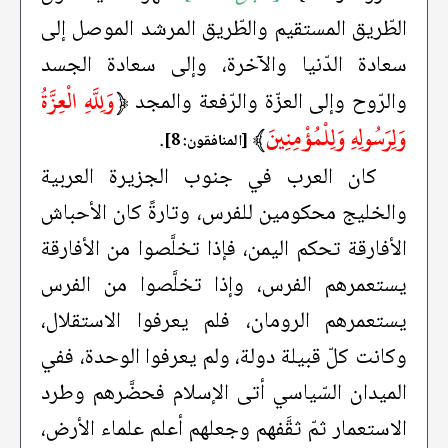
الطّريق المستقيم والطّريق المرشد الموصل إلى
سعادة الدّنيا والآخرة، وإلى سعادة الجسد
﴿
وَلِلَّهِ الْعِزَّةُ
والرّوح وإلى العزّة والرّفعة والمجد
وَلِرَسُولِهِ وَلِلْمُؤْمِنِينَ
﴾
.
[المنافقون: 8]
كان العرب في جنوب الجزيرة العربية
والخليج محكومين للفرس، وتارةً كان الأحباش
الأفارقة تحكم اليمن، فإذا تخلَّصوا من الأفارقة
يستعمرهم الفرس، وإذا تخلَّصوا من الفرس
يستعمرهم الرومان، فلم يعرفوا الاستقلال،
وكانت كلّ قبيلة دولة، ولم يعرفوا الوحدة، ففي
الميدان السّياسي أتى الإسلام فحضَّرهم وطرد
الاستعمار ثمّ ثقَّفهم وجعلهم أعلم علماء الأرض،