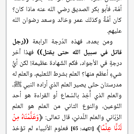
أمّة، فأبو بكر الصديق رضي الله عنه ماذا كان؟
كان أمَّةً وكذلك عمر وخالد وسعد رضوان الله
عليهم.
ومن بعده، فهذه الدّرجة الرابعة
((رجل
قاتل في سبيل الله حتى يقتل))
فهذا آخر
درجةٍ في الأجواد، فكم الشّهادة عظيمة! لكن أيُّ
شيءٍ أعظم منها؟ العلم بشرط التّعليم، والعلم له
مدرستان حتّى يصير العلم الذي أراده النبي ﷺ،
والعلم الذي أُخِذ بالسّماع أو القراءة هو أحد
النّوعين، والنوع الثاني من العلم هو العلم
﴿
وَعَلَّمْنَاهُ مِنْ
الرّبّاني والعلم اللّدنيّ، قال تعالى:
لَدُنَّا عِلْمًا
﴾
فعلوم الأنبياء لم تؤخذ
[الكهف: 65]