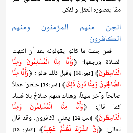
ممّا يتصوره العقل والفكر.
الجن منهم المؤمنون ومنهم
الكافرون
فمن جملة ما كانوا يقولونه بعد أن انتهت
﴿
وَأَنَّا مِنَّا الْمُسْلِمُونَ وَمِنَّا
الصلاة ورجعوا:
الْقَاسِطُونَ
﴾
﴿
وَأَنَّا مِنَّا
وقبل ذلك قالوا:
[الجن: 14]
الصَّالِحُونَ وَمِنَّا دُونَ ذَلِكَ
﴾
خلطوا عملاً
[الجن: 13]
صالحاً وآخر سيئاً، وهناك منهم صلاحٌ بلا فساد
﴿
وَأَنَّا مِنَّا الْمُسْلِمُونَ وَمِنَّا
كما قال:
الْقَاسِطُونَ
﴾
يعني الكافرون، وقد قال
[الجن: 14]
﴿
إِنَّ الشِّرْكَ لَظُلْمٌ عَظِيمٌ
﴾
تعالى:
[لقمان: 13]