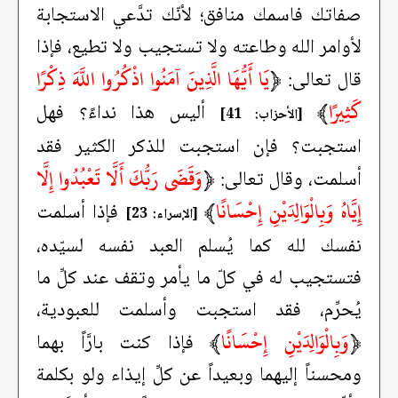
صفاتك فاسمك منافق؛ لأنّك تدَّعي الاستجابة
لأوامر الله وطاعته ولا تستجيب ولا تطيع، فإذا
﴿
يَا أَيُّهَا الَّذِينَ آمَنُوا اذْكُرُوا اللَّهَ ذِكْرًا
قال تعالى:
كَثِيرًا
﴾
أليس هذا نداءً؟ فهل
[الأحزاب: 41]
استجبت؟ فإن استجبت للذكر الكثير فقد
﴿
وَقَضَى رَبُّكَ أَلَّا تَعْبُدُوا إِلَّا
أسلمت، وقال تعالى:
إِيَّاهُ وَبِالْوَالِدَيْنِ إِحْسَانًا
﴾
فإذا أسلمت
[الإسراء: 23]
نفسك لله كما يُسلم العبد نفسه لسيّده،
فتستجيب له في كلّ ما يأمر وتقف عند كلِّ ما
يُحرِّم، فقد استجبت وأسلمت للعبودية،
﴿
وَبِالْوَالِدَيْنِ إِحْسَانًا
﴾
فإذا كنت بارَّاً بهما
ومحسناً إليهما وبعيداً عن كلِّ إيذاء ولو بكلمة