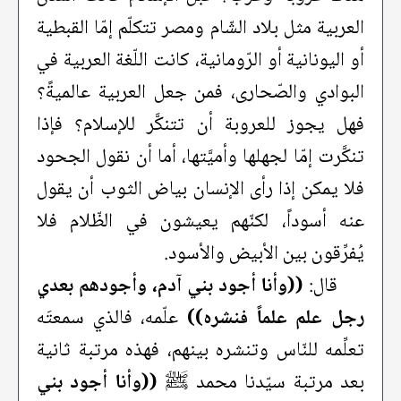
العربية مثل بلاد الشّام ومصر تتكلّم إمّا القبطية
أو اليونانية أو الرّومانية، كانت اللّغة العربية في
البوادي والصّحارى، فمن جعل العربية عالميةً؟
فهل يجوز للعروبة أن تتنكَّر للإسلام؟ فإذا
تنكَّرت إمّا لجهلها وأميَّتها، أما أن نقول الجحود
فلا يمكن إذا رأى الإنسان بياض الثوب أن يقول
عنه أسوداً، لكنّهم يعيشون في الظّلام فلا
يُفرِّقون بين الأبيض والأسود.
قال:
((وأنا أجود بني آدم، وأجودهم بعدي
رجل علم علماً فنشره))
علّمه، فالذي سمعتَه
تعلِّمه للنّاس وتنشره بينهم، فهذه مرتبة ثانية
بعد مرتبة سيّدنا محمد ﷺ
((وأنا أجود بني