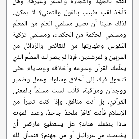
اهتم بالجهد والتّجارة والسّفر وغيرها، وهل
تأخذ لقب طبيب بالقول والتمني؟ لا يمكن..
لذلك علينا أن نصير مسلمي العلم من المعلّم
ومسلمي الحكمة من الحكماء، ومسلمي تزكية
النّفوس وطهارتها من النّقائص والرّذائل من
المربين والمرشدين، فإذا لم يصر لك المعلِّم الذي
يعلِّمك القرآن وعلومه وأخلاقه ووصاياه، حتّى
تتحول فيك إلى أخلاق وسلوك وعمل وضمير
ووجدان ومراقبة، فأنت لست مسلماً بالمعنى
القرآنيِّ، بل أنت منافق، وإذا كنت تتبرأ من
الإسلام فأنت كافرٌ ملحدٌ جاحدٌ، وعند الموت
ماذا ينفعك هناك؟ هل يستطيع ماركس أن
يخلصك من عزرائيل أو من جهنم؟ فنسأل الله