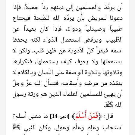
أن يردَّنا والمسلمين إلى دينهم رداً جميلاً، فإذا
دعونا للمريض بأن يردَّه الله للصّحة فيحتاج
طبيباً وصيدلياً ودواءً، فإذا كان بعيداً عن
الطّبيب ويرفض استعمال الدّواء لكنه يحفظ
اسمه فيقرأ كلّ الأدوية عن ظهر قلب، ولكن لا
يستعملها ولا يعرف كيف يستعملها، فتكرارها
وتلاوتها وتلاوة الوصفة على اللّسان وبالكلام لا
ينقذه من مرضه وأسقامه، فنسأل الله عزَّ وجلَّ
أن يهيئ للمسلمين العلماء الذين هم ورثة رسول
الله ﷺ.
﴿
فَمَنْ أَسْلَمَ
﴾
قال:
ما معنى أسلم؟
[الجن: 14]
استجاب وعلِم وعلَّم وعمِل، وكان النّبي ﷺ