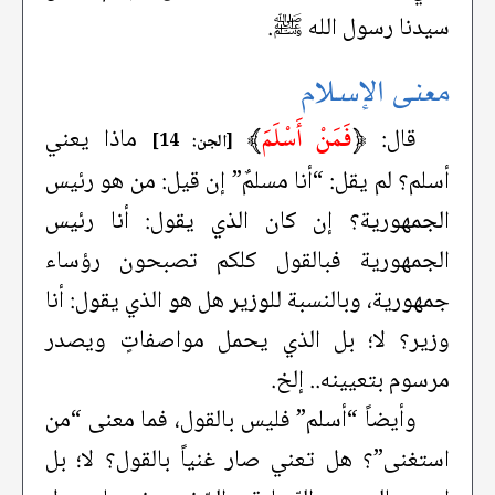
سيدنا رسول الله ﷺ.
معنى الإسلام
﴿
فَمَنْ أَسْلَمَ
﴾
قال:
ماذا يعني
[الجن: 14]
أسلم؟ لم يقل: “أنا مسلمٌ” إن قيل: من هو رئيس
الجمهورية؟ إن كان الذي يقول: أنا رئيس
الجمهورية فبالقول كلكم تصبحون رؤساء
جمهورية، وبالنسبة للوزير هل هو الذي يقول: أنا
وزير؟ لا؛ بل الذي يحمل مواصفاتٍ ويصدر
مرسوم بتعيينه.. إلخ.
وأيضاً “أسلم” فليس بالقول، فما معنى “من
استغنى”؟ هل تعني صار غنياً بالقول؟ لا؛ بل