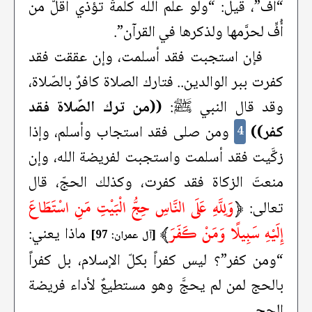
“أفّ”، قيل: “ولو علم الله كلمةً تؤذي أقلَّ من
أُفٍّ لحرَّمها ولذكرها في القرآن”.
فإن استجبت فقد أسلمت، وإن عققت فقد
كفرت ببر الوالدين.. فتارك الصلاة كافرٌ بالصّلاة،
وقد قال النبي ﷺ:
((من ترك الصّلاة فقد
كفر))
ومن صلى فقد استجاب وأسلم، وإذا
4
زكَّيت فقد أسلمت واستجبت لفريضة الله، وإن
منعتَ الزكاة فقد كفرت، وكذلك الحجّ، قال
﴿
وَلِلَّهِ عَلَى النَّاسِ حِجُّ الْبَيْتِ مَنِ اسْتَطَاعَ
تعالى:
إِلَيْهِ سَبِيلًا وَمَنْ كَفَرَ
﴾
ماذا يعني:
[آل عمران: 97]
“ومن كفر”؟ ليس كفراً بكلّ الإسلام، بل كفراً
بالحج لمن لم يحجَّ وهو مستطيعٌ لأداء فريضة
الحج.