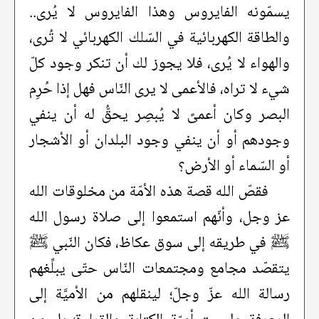
يسمّونه الفايروس وهذا الفايروس لا يُرى..
والطاقة الكهربائية في السّلك الكهربائي لا تُرى،
والهواء لا يُرى، فلا يجوز لك أن تنكر وجود كلّ
شيء لا تراه، فالأعمى لا يرى النّاس فهل إذا حُرِم
البصر وكان أعمىً لا يُبصِر يحقُّ له أن ينفي
وجودهم أو أن ينفي وجود البلدان أو الأشجار
أو السّماء أو الأرض؟
فقصّ الله قصة هذه الأمّة من مخلوقات الله
عز وجل، وأنّهم استمعوا إلى صلاة رسول الله
ﷺ في طريقه إلى سوق عكاظ، فكان النّبي ﷺ
يتقصّد مجامع ومجتمعات النّاس حتّى يبلِّغهم
رسالة الله عزّ وجلّ؛ لينقلهم من الأميَّة إلى