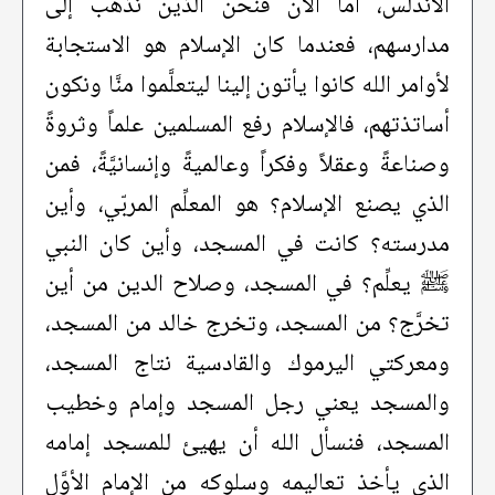
الأندلس، أما الآن فنحن الذين نذهب إلى
مدارسهم، فعندما كان الإسلام هو الاستجابة
لأوامر الله كانوا يأتون إلينا ليتعلَّموا منَّا ونكون
أساتذتهم، فالإسلام رفع المسلمين علماً وثروةً
وصناعةً وعقلاً وفكراً وعالميةً وإنسانيَّةً، فمن
الذي يصنع الإسلام؟ هو المعلِّم المربّي، وأين
مدرسته؟ كانت في المسجد، وأين كان النبي
ﷺ يعلِّم؟ في المسجد، وصلاح الدين من أين
تخرَّج؟ من المسجد، وتخرج خالد من المسجد،
ومعركتي اليرموك والقادسية نتاج المسجد،
والمسجد يعني رجل المسجد وإمام وخطيب
المسجد، فنسأل الله أن يهيئ للمسجد إمامه
الذي يأخذ تعاليمه وسلوكه من الإمام الأوَّل