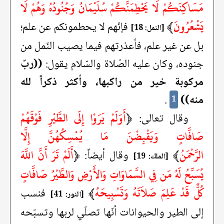
مَسَاكِنَكُمْ لَا يَحْطِمَنَّكُمْ سُلَيْمَانُ وَجُنُودُهُ وَهُمْ لَا
يَشْعُرُونَ
﴾
فإنّهم لا يحطمونكم عن علم؛
[النمل: 18]
بل عن غير علم، فأعذرتهم فيما يصيب النّمل من
جنوده، وكان عليه الصّلاة والسّلام يقول:
((ربّ
مركوبة خير من راكبها، وأكثر ذكراً لله
منه))
.
1
﴿
أَوَلَمْ يَرَوْا إِلَى الطَّيْرِ فَوْقَهُمْ
وقال تعالى:
صَافَّاتٍ وَيَقْبِضْنَ مَا يُمْسِكُهُنَّ إِلَّا
الرَّحْمَنُ
﴾
﴿
أَلَمْ تَرَ أَنَّ اللَّهَ
وقال أيضاً:
[الملك: 19]
يُسَبِّحُ لَهُ مَن فِي السَّمَاوَاتِ وَالأَرْضِ وَالطَّيْرُ صَافَّاتٍ
كُلٌّ قَدْ عَلِمَ صَلاَتَهُ وَتَسْبِيحَهُ
﴾
فنسب
[النور: 41]
إلى الطير والحيوانات أنّها تصلّي لربها وتسبّحه