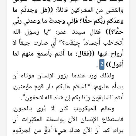
والقتلى من المشركين قائلاً:
((هل وجدتُم ما
وعدَكم ربُّكم حقًّا؟ فإني وجدتُ ما وعدني ربِّي
حقًّا؟))
فقال سيدنا عمر: “يا رسول الله
أتخاطب أجساماً جِيْفَت؟” أي صارت جيفاً لا
أرواح فيها
((فقال: ما أنتم بأسمع منهم لما
أقول))
.
2
ولذلك ورد عندما يزور الإنسان موتاه أن
يسلِّم عليهم: “السّلام عليكم دار قوم مؤمنين،
أنتم السّابقون وإنا بكم إن شاء الله لاحقون”.
وعالم الميكروب كان لا يُرى بالعيون،
فاستطاع الإنسان الآن بواسطة المكبّرات أن
يراه، كما أنّ الآن هناك شيءٌ أدقُّ من الجرثوم