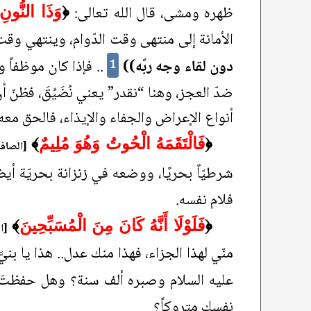
ظهره ومشى، قال الله تعالى:
﴿
وَذَا النُّونِ
الأمانة إلى منتهى وقت الدّوام، وينتهي وقت 
دون لقاء وجه ربّه))
.. فإذا كان موظفاً و
1
ضدّ العجز، وهنا “نقدر” يعني نُضَيِّقَ، فظنّ 
أنواع الإعراض والجفاء والإيذاء، فالحق معه
﴿
فَالْتَقَمَهُ الْحُوتُ وَهُوَ مُلِيمٌ
﴾
[الصافات:
شرطيّاً بحريًا، ووضعه في زنزانة بحريّة أي
فلام نفسه.
﴿
فَلَوْلَا أَنَّهُ كَانَ مِنَ الْمُسَبِّحِينَ
﴾
[ال
منّي لهذا الجزاء، فهذا منك عدل.. هذا يا بن
عليه السلام وصبره ألف سنة؟ وهل حفظتَ درس
نفسك متروكاً؟