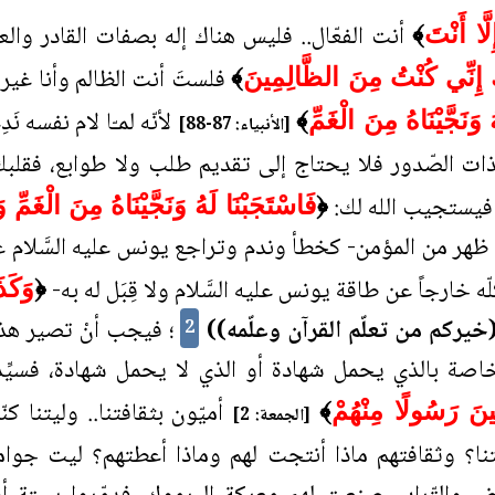
أنت الفعّال.. فليس هناك إله بصفات القادر والع
َا أَنْتَ
﴾
فلستَ أنت الظالم وأنا غي
 إِنِّي كُنْتُ مِنَ الظَّالِمِينَ
﴾
لأنّه لمـّا لام نفسه ن
﴾
[الأنبياء: 87-88]
بذات الصّدور فلا يحتاج إلى تقديم طلب ولا طوابع، فقلب
ً فيستجيب الله لك:
﴿
فَاسْتَجَبْنَا لَهُ وَنَجَّيْنَاهُ مِنَ الْغَمِّ و
 ظهر من المؤمن- كخطأ وندم وتراجع يونس عليه السَّلام ع
ارجاً عن طاقة يونس عليه السَّلام ولا قِبَل له به-
﴿
وَكَذ
خيركم من تعلّم القرآن وعلّمه))
؛ فيجب أنْ تصير هذه ا
2
خاصة بالذي يحمل شهادة أو الذي لا يحمل شهادة، فسيِّد
أميّون بثقافتنا.. وليتنا كنّ
ِينَ رَسُولًا مِنْهُمْ
﴾
[الجمعة: 2]
طتنا؟ وثقافتهم ماذا أنتجت لهم وماذا أعطتهم؟ ليت جوامع