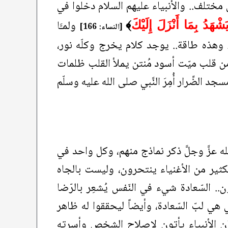
 مختلف.. والأنبياء عليهم السلام دخلوا في
ولمـَّا
َشْهَدُ بِمَا أَنْزَلَ إِلَيْكَ
﴾
[النساء: 166]
َّ.. وهذه طاقة.. يوجد كلام يخرج وكلّه نور،
 من قلب ميّت أسود مُنتن يملأ القلب ظلمات
الضِّرار أُمِرَ النَّبي صلى الله عليه وسلّم
لله عزَّ وجلَّ ذكر نماذج منهم، وكل واحد في
كثير من الأغنياء ينتحرون، وليست بالجاه
. السّعادة شيء في النّفس يُشعِر بالرّضا
تي هي لبّ السّعادة، وأيضاً ليحققوا له ظاهر
م؛ كان الأنبياء يأتون لإصلاح الشخص وأسرته