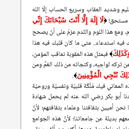
ليم وشديد العقاب وسريع الحساب إلّا الله
ر مستحق!
﴿
لَا إِلَهَ إِلَّا أَنْتَ سُبْحَانَكَ إِنِّي
َدِم، ومع هذا اللوم والنّدم عزمَ على أنْ يصحح
ك فيه استدعاء.. متى ما كان قلبك فيه هذا
فبمثل هذه العقوبة نعاقب المؤمن،
َكَذَلِكَ
﴾
ن تركه لواجبه، وكنجاته من ذلك الغمِّ ومن
.
َلِكَ نُنْجِي الْمُؤْمِنِينَ
﴾
لمعاني فيك مَلَكَة قلبيّة ونفسيّة وروحيّة
نا أبو بكر رضي الله عنه لم يحمل شهادة
ا نحن أميين بثقافتنا وعلماء بثقافتهم؛ لأنَّ
هم بديلة عن جامعاتنا؛ لأنَّ هذه الجوامع