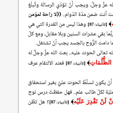
 عزَّ وجلَّ، ويجب أنْ تؤدّي الرسالة وتُبلّغ
لت أنت ضمن مدّة الدّوام..
((لا راحة لمؤمن
وهذا ليس من القدرة التي هي
﴾
[الأنبياء: 87]
ربَّما بقي عشرات السنين وبلا مقابل، ومع كلّ
ا دامت الرُّوح بالجسد يجب أنْ تشتغل.
له تعالى الحوت عليه.. بعث الله عزَّ وجلَّ له
فعند الالتقام عرف
الظُّلُمَاتِ
﴾
[الأنبياء: 87]
ك أنْ يكون تسلّطُ الحوت عليَّ بغير استحقاق
لعمليّة لكلّ طالب علم.. فهل حفظتَ درس نوح
؟ هل تظّن
نْ لَنْ نَقْدِرَ عَلَيْه
﴾
[الأنبياء: 87]