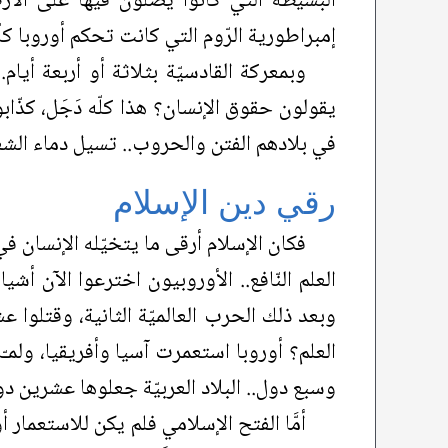
البسيطة التي كانوا يصلّون فيها على الأ
إمبراطورية الرّوم التي كانت تحكم أوروبا كلّه
وبمعركة القادسيّة بثلاثة أو أربعة أيام
يقولون حقوق الإنسان؟ هذا كلّه دَجَل، كذّا
في بلادهم الفتن والحروب.. تسيل دماء الشعو
رقي دين الإسلام
فكان الإسلام أرقى ما يتخيّله الإنسان في 
العلم النّافع.. الأوروبيون اخترعوا الآن أش
وبعد ذلك الحرب العالميّة الثانية، وقتلوا ع
العلم؟ أوروبا استعمرت آسيا وأفريقيا، ولمـّ
وسبع دول.. البلاد العربيّة جعلوها عشرين د
أمَّا الفتح الإسلامي فلم يكن للاستعمار أو 