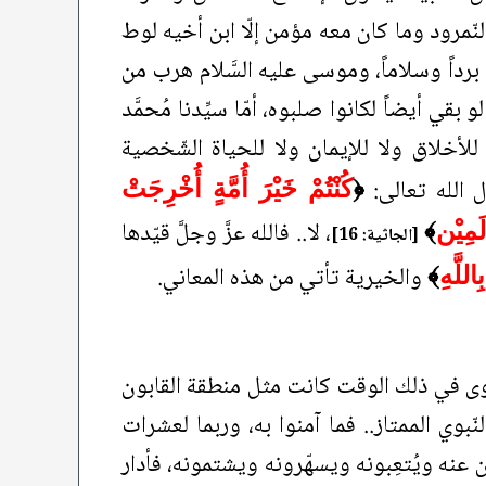
لنّمرود وما كان معه مؤمن إلّا ابن أخيه لوط
يه برداً وسلاماً، وموسى عليه السَّلام هرب من
بقي أيضاً لكانوا صلبوه، أمّا سيِّدنا مُحمَّد
للأخلاق ولا للإيمان ولا للحياة الشّخصية
ال الله تعالى:
﴿
كُنْتُمْ خَيْرَ أُمَّةٍ أُخْرِجَتْ
، لا.. فالله عزَّ وجلَّ قيّدها
لَمِيْن
﴾
[الجاثية: 16]
والخيرية تأتي من هذه المعاني.
للَّهِ
﴾
نينوى في ذلك الوقت كانت مثل منطقة القابون
النّبوي الممتاز.. فما آمنوا به، وربما لعشرات
ن عنه ويُتعِبونه ويسهّرونه ويشتمونه، فأدار