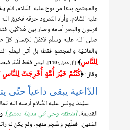
والمجتمع، بدءًا من نوح عليه السَّلام، فلم ي
عليه السَّلام، وأراد النّمرود حرقه فخرق الله 
فرعون والبحر أمامه وصار بين هَلاكَيْن، فتدخّل
صلى الله عليه وسلّم فكمّلَ للإنسان كلّ 
والعائليّة والمجتمع فقط؛ بل أتى ليعلِّم النا
، ليس فقط أمَّة، فيص
لِلنَّاسِ
﴾
[آل عمران: 110]
وقال:
﴿
كُنْتُمْ خَيْرَ أُمَّةٍ أُخْرِجَتْ لِلنَّاسِ ت
الدّاعية يبقى داعياً حتّى يت
سيِّدنا يونس عليه السَّلام أرسله الله ت
القديمة،
[منطقة وحيّ في مدينة دمشق]
واش
السّنين.. فملَّهم وضَجِر منهم، ولم يكن له ر