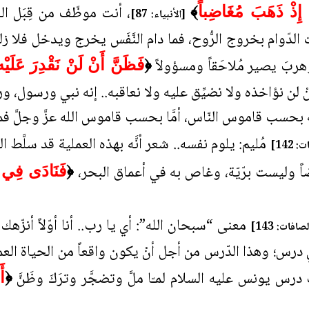
، أنت موظّف من قِبَل الله
 إِذْ ذَهَبَ مُغَاضِباً
﴾
[الأنبياء: 87]
الدّوام بخروج الرُّوح، فما دام النَّفَس يخرج ويدخل فلا ز
هربَ يصير مُلاحَقاً ومسؤولاً
﴿
فَظَنَّ أَنْ لَنْ نَقْدِرَ عَلَيْه
أنْ لن نؤاخذه ولا نضيِّق عليه ولا نعاقبه.. إنه نبي ورسول، و
 بحسب قاموس النّاس، أمَّا بحسب قاموس الله عزَّ وجلَّ فم
مُليم: يلوم نفسه.. شعر أنَّه بهذه العملية قد سلَّط ال
 142]
ضاً وليست برّيّة، وغاص به في أعماق البحر،
﴿
فَنَادَى فِي 
معنى “سبحان الله”: أي يا رب.. أنا أوّلاً أنزّه
صافات: 143]
يَّ درس؛ وهذا الدّرس من أجل أنْ يكون واقعاً من الحياة ا
 يونس عليه السلام لمـّا ملَّ وتضجَّر وترَكَ وظَنَّ
﴿
أَ