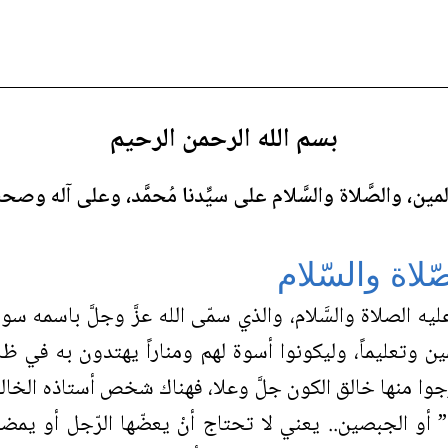
بسم الله الرحمن الرحيم
مين، والصَّلاة والسَّلام على سيِّدنا مُحمَّد، وعلى آله وص
لاة والسّلام
ه الصلاة والسَّلام، والذي سمّى الله عزَّ وجلَّ باسمه س
 وتعليماً، وليكونوا أسوة لهم ومناراً يهتدون به في ظلم
جوا منها خالق الكون جلَّ وعلا، فهناك شخص أستاذه الخا
و الجبصين.. يعني لا تحتاج أنْ يعضّها الرّجل أو يمضغها 