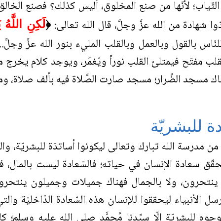
 الثّياب؛ لأنّها من صنع المخلوق، أليس كذلك؟ فصنع الخالق
شهادة من الله عزَّ وجلَّ، قال الله تعالى:
﴿
لَكِنِ اللَّهُ ي
 للنّاس بالقول وبالعمل وبالقلب المليء بنور الله عزَّ وجل
لقلب مفتّح فيمتلئ القلب نوراً ويُغمَر، ويوجد كلام يخرج
اك مسجد الضِّرار؛ مسجد صارت الصَّلاة فيه بألف صلاة، ومسجد 
دة للبشريّة
وا من مدرسة الله تبارك وتعالى ليكونوا أساتذة للبشريّة، وا
قّق سعادة الإنسان في حياته؛ فالسّعادة ليست بالمال، ف
ً ينتحرون، ولا بالجمال فهناك جميلات وجميلون ينتحرون.
 أرسل الأنبياء ليحققوا للإنسان هذه السّعادة الدّاخليّة وال
 الوجوه للبشريّة إلّا سيِّدنا مُحمَّد صلى الله عليه وسل