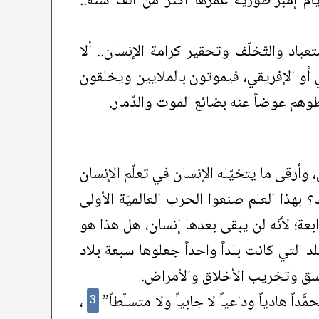
ام إمبراطورية عمرها أكثر من ألف سنة..
عباد والتّخلّف وتحقير كرامة الإنسان.. ألا
ي أو الإفريقي، فيموتون بالملايين ويخلقون
وهم عوضاً عنه بضائع الموت والدّمار.
 وأرقى ما يتخيّله الإنسان في تعلّم الإنسان
؟ بهذا العلم صنعوا الحرب العالميّة الأولى
بعة؛ لأنّه لن يبقى بعدها إنسان، هل هذا هو
لد التي كانت بلداً واحداً جعلوها سبعة بلاد
الفسق وتخريب الأخلاق والأمراض.
اً هادياً وداعياً لا جابياً ولا متسلّطاً”
،
3