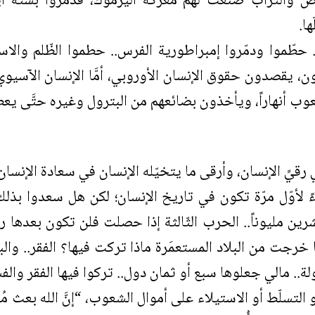
رض والتّراب صنعت لهم معركة اليرموك، فدمّروا بستة أي
ا.
.. حطّموا ودمّروا إمبراطورية الفرس.. حطموا الظّلم والاست
بون، يقصدون حقوق الإنسان الأوروبي، أمَّا الإنسان الآسيو
ب أنهاراً، ويأخذون بضائعهم من البترول وغيره حتَّى يعط
رقيِّ الإنسان، وأرقى ما يتخيّله الإنسان في سعادة الإنسان،
ياءً لأوّل مرّة تكون في تاريخ الإنسان؛ لكن هل سعدوا بذلك
شرين مليوناً.. الحرب الثّالثة إذا حصلت فلن تكون بعدها را
ا خرجت من البلاد المستعمَرة ماذا تركت فيها؟ الفقر.. والب
ولة.. مالي جعلوها سبع أو ثمان دول.. تركوا فيها الفقر و
التسلّط أو الاستيلاء على أموال الشعوب، “إنَّ الله بعث مُحمَّد