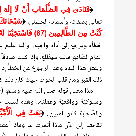
﴿
فَنَادَى فِي الظُّلُمَاتِ أَنْ لَا إِلَهَ إِلّ
تعالى بصفاته وأسمائه الحسنى،
﴿
سُبْحَانَكَ
كُنْتُ مِنَ الظَّالِمِينَ (87) فَاسْتَجَبْنَا لَهُ وَنَجَّيْنَاهُ مِنَ الْغَمِّ
خطأه ويرجع إلى أداء واجبه.. والله عليم 
العزم الصّادق فالله سيطّلع، وإذا كنت صادقا
وبمثل هذا النّدم وهذا الرجوع عن الخطأ إذا
ذلك القبر ومن قلب الحوت حيث كان ذلك كلّه خ
هذا معنى قوله صلى الله عليه وسلم:
((
وسلوكيّة وواقعيّة وعمليّة.. وهذه ليست 
والصَّحابة كانوا أميين..
﴿
بَعَثَ فِي الْأُمِّيّ
ثقافتنا إلى الآن ماذا أثمرت لنا وماذا أع