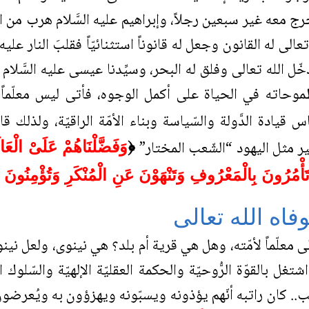
خرج معه غير سبعين رجلاً، وإبراهيم عليه السَّلام هرب من ا
تعالى له القانون وجعل له قانوناً استثنائيّاً فقلبَ النار عل
 الله تعالى وفلق له البحر، وسيِّدنا عيسى عليه السَّلام لو 
طموحاته في الحياة على أكمل الوجوه، فأتى ليس معلّماً 
س قيادة الدَّولة والسّياسة وبناء الأمّة الراقيّة، ولذلك ق
ير مثل اليهود “الشّعب المختار”
﴿
وَفَضَّلْنَاهُمْ عَلَىْ الْعَا
َأْمُرُونَ بِالْمَعْرُوفِ وَتَنْهَوْنَ عَنِ الْمُنْكَرِ وَتُؤْمِنُونَ بِا
وفاه الله تعالى
عالى معلّماً لأمّته، وهل هي قرية أم بلد؟ هي نينوى، ولعل 
تغل بالقوّة الرُّوحيّة والحكمة العقليّة الإلهيّة والسّلوك 
اتب.. كان راتبه أنّهم يؤذونه ويسبّونه ويهزؤون به ويُعرضو