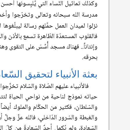
وكذلك تماثيل النّساء التي يُلبِسونها أحسن
مدرسة الله سبحانه وتعالى وتخرّجوا وأخذوا 
نزلوا لميدان العمل حمَّلهم رسالة ليبلّغوها
فالقلوب المستعدّة الطّاهرة تسمع بالأذن وا
وإنتاناً.. فهناك مسجد أُسِّسَ على التقوى وهن
بحرقه.
بعثة الأنبياء لتحقيق السّعا
فالأنبياء عليهم الصّلاة والسّلام تخرَّج
حياته نموذج لناحية من نواحي الحياة لتتح
والسّلطان، فكثير من الحكّام والملوك أيضا
والغبطة والسّرور الدّاخلي، فالله عزَّ وجلَّ
السّعادة، ولم يُكمِل أحدٌ السّعادةَ من كلّ