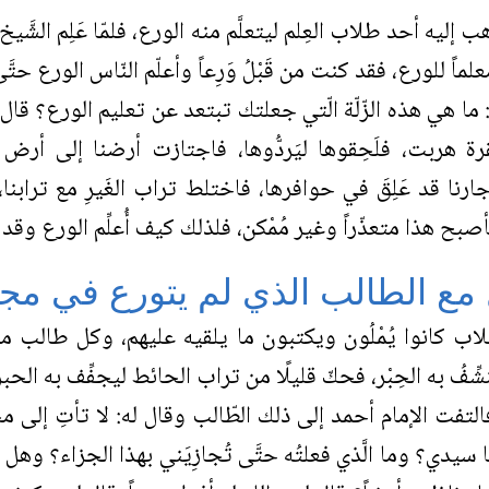
إليه أحد طلاب العِلم ليتعلَّم منه الورع، فلمّا عَلِم الشَّيخ
علماً للورع، فقد كنت من قَبْلُ وَرِعاً وأعلّم النّاس الورع ح
ه: ما هي هذه الزّلّة الّتي جعلتك تبتعد عن تعليم الورع؟ قال:
بقرة هربت، فلَحِقوها ليَردُّوها، فاجتازت أرضنا إلى أر
ارنا قد عَلِقَ في حوافرها، فاختلط تراب الغَيرِ مع ترابنا
فأصبح هذا متعذّراً وغير مُمْكن، فلذلك كيف أُعلِّم الورع وقد
 مع الطالب الذي لم يتورع في مج
اب كانوا يُمْلُون ويكتبون ما يلقيه عليهم، وكل طالب معه 
شِّفُ به الحِبْر، فحكّ قليلًا من تراب الحائط ليجفِّف به الحبر
التفت الإمام أحمد إلى ذلك الطّالب وقال له: لا تأتِ إلى مجل
ا سيدي؟ وما الَّذي فعلتُه حتَّى تُجازِيَني بهذا الجزاء؟ وهل 