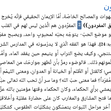
ن
ات والمصالح الخاصّة، أمَّا الإيمان الحقيقي فإنَّه يُخرج 
 المفردون))
المفرِّدون هم الَّذين ليس لهم في القلب إ
2
موضع الحبّ- يتوجّه بحبّه لمحبوبٍ واحد، ويصبح مفرّدًا
، فهذا هو الفقه الّذي لا يدرّسونه في المدارس الشّرعيّ
ة: 24]
ي، وكيف يضع التراب أو يتيمم حين يفقد الماء، وأمَّا ا
لّمونهم ذلك.. فالوضوء رمزٌ بأن تُطهر جوارحَك من المعاص
كالقتل أو الظّلم أو الخيانة أو العدوان، ومعنى التّيمّم أي 
ُفرَداً؟ فما معنى حبّ الله؟ وما سر أنْ تحب الله تعالى حبّاً م
 كان يمشي برأي الحكماء، وكان الحكماء وقتها مؤمنين بالله 
 فتح المشَارق والمغارب كان على حضارة عقليّة وأخلاقيّة 
ن في آخر مراحل النّبوات يتمسّكون بشكليّات الطقوس، كشكليّ