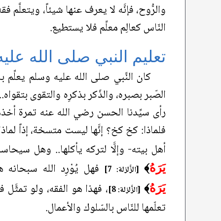
والرُّوح، فإنَّه لا يعرف عنها شيئاً، ويتعلَّ
النّاس كعالِم معلِّم فلا يستطيع.
تعليم النبي صلى الله علي
كان النَّبي صلى الله عليه وسلم يعلِّم ب
الصّبر بصبره، والذّكر بذكرِه والتقوى بتقواه
رأى سيِّدنا الحسن رضي الله عنه تمرة أخذه
فلماذا: كخ كخ؟ إنَّها ليست متسخة، إذاً لماذ
أهل بيته- وإلَّا لتركه يأكلها.. وهل سيحاس
فهل يُوْرِد الله سبحانه 
يَرَهُ
﴾
[الزَّلزلة: 7]
، فهذا هو الفقه، ولو تمثَّل 
يَرَهُ
﴾
[الزَّلزلة: 8]
تعلّمها للنّاس بالسّلوك والأعمال.