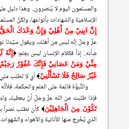
والمسلمون اليوم لا يُنصَرون.. وهذا دليل عل
الإسلاميّة والشهادات بأنواعها، ولكنَّ المسلمي
إِنَّ ابِنِيْ مِنْ أَهْلِيْ وَإِنَّ وَعْدَكَ الْحَقُّ وَأَنْتَ أَحْكَمُ الْحَاكِمِ
عزَّ وجلّ إنَّه ليس من أهلك، ويقول سيِّدنا نوح
شأنه.. إذاً فكلام الإنسان ليس بعِلم؛
﴿
إِنَّهُ 
مِنِّيْ وَمَنْ عَصَانِيْ فَإِنَّكَ غَفُوْرٌ رَحِيْمٌ
أي لا تطلب منّي
غَيْرُ صَالِحٌ فَلَا تَسْأَلْنِيْ
﴾
والنُّبوَّة قائِمة على العلم والحكمة، فلأنَ
فإذا طلبت من الله عزَّ وجلّ أنْ يعطيك ولد
كأن نطلب نصراً ب
تَكُوْنَ مِنَ الْجَاهِلِيْنَ
﴾
الذي يُخْرِج منها الأنانية والأهواء والشّهوات.