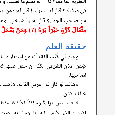
العقوبة الماحقة؟ قال: ألم تعلم ما فعلت، وأما
في ورقتك؟ قال له: بالتّراب! قال له: ومن أ
من صاحبِ الجدار؟ قال له: يا شيخي.. وهل ي
مِثْقَالَ ذَرَّةٍ خَيْرَاً يَرَهُ (7) وَمَنْ يَعْمَلْ مِثْقَالَ ذَرَّةٍ شَرَّاً يَرَهُ
حقيقة العلم
وجاء في كُتُبِ الفقه أنه من استعار دابّة 
ضِمن الإذن الشّرعي، لكنَّه إن حَمَل عليها 
لصاحبها.
وكذلك لو قال له: أعرني الدّابة، لأذهب عل
خالَف الإذن.
فالعلم ليس قراءةً وحفظاً للألفاظ فقط
الإيمان الذي ضَمِن الله عزَّ وجلّ به أصح