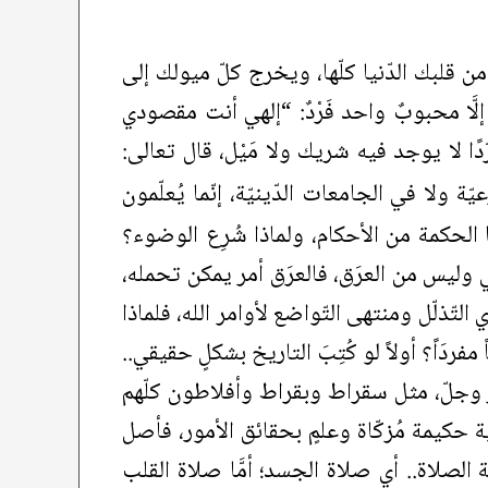
من قلبك الدّنيا كلّها، ويخرج كلّ ميولك إلى
لَّا محبوبٌ واحد فَرْدٌ: “إلهي أنت مقصودي
 لا يوجد فيه شريك ولا مَيْل، قال تعالى:
ة ولا في الجامعات الدّينيّة، إنّما يُعلّمون
لحكمة من الأحكام، ولماذا شُرِع الوضوء؟
ي وليس من العرَق، فالعرَق أمر يمكن تحمله،
التّذلّل ومنتهى التّواضع لأوامر الله، فلماذا
فردَاً؟ أولاً لو كُتِبَ التاريخ بشكلٍ حقيقي..
عزَّ وجلّ، مثل سقراط وبقراط وأفلاطون كلّهم
حكيمة مُزكّاة وعلمٍ بحقائق الأمور، فأصل
ة الصلاة.. أي صلاة الجسد؛ أمَّا صلاة القلب