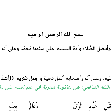
بسم الله الرحمن الرحيم
 وأفضل الصَّلاة وأتمّ التسليم، على سيِّدنا مُحمَّد وعلى آ
لتّسليم، وعلى آله وأصحابه أكمل تحية وأجمل تكريم:
((أشدّ ا
 في الفقه الشافعي: هي منظومة شعرية في علم الفقه على مذ
ْلِ عُبَّادِ الْوَثَنْ
وَعَالِمٌ بِعِلْمِهِ