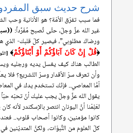
شرح حديث سبق المفردو
فما سبب تفرّق الأمّة؟ هو الأنانية وحب الشهو
غير الله عزَّ وجلّ، حتَّى تُصبح مُفَرَّداً:
((سبق
ورضاك مطلوبي”، فيصير كلّ قلبك- الذي هو 
﴿
قُلْ إِنْ كَانَ آبَاؤُكُمْ أَوْ أَبْنَاؤُكُمْ
﴾
[التَّوب
الطالب هناك كيف يغسل يديه ورجليه ويستنج
وأن تعرف سرّ الأقدار وسرّ التّشريع؟ فلا يع
أمَّا المعاصي.. فإنّك تستخدم يدك في المعاصي؛ 
يقول الله عزَّ وجلّ يجب عليك أنْ تحبّه حبّاً م
لعَلِمْنا أنَّ اليونان انتصر بالإسكندر لأنه
كانوا مؤمنين، وكانوا أصحاب قلوب.. فعندما
كلّ العلوم من النُّبوّات، ولكنَّ المتديّني