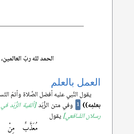
الحمد لله ربّ العالمين،
العمل بالعلم
يقول النَّبي عليه أفضل الصَّلاة وأتمّ ا
بعلمِه))
وفي متن الزُّبَد
[ألفية الزُّبَد
1
رسلان الشّافعي]
يقول
مُعَذَّبٌ مِنْ قَب