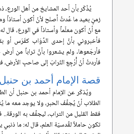
يُذْكَر بأن أحد المشايخ من أهل الورع، ذهب 
زمنٍ بعيد ما عُدتُ أَصلح لأنْ أكون أستاذاً وم
مع أنْ أكون معلّماً وأستاذاً في الورع، قال ل
فأخبروني بأنَّ إحدى الدَّوَاب كفَرَس أو 
فأرجَعوها، ولم يشعروا بأنَّ تراباً من أرض ج
فأردتُ أنْ أُرْجِع التّرابَ إلى صاحبِ الأرض، 
قصة الإمام أحمد بن حنبل
ويُذكَر عن الإمام أحمد بن حنبل أن الطل
الطلاب أنْ يُجفِّفَ الحبر، ولا يوجد معه ما يُن
فقط القليل من التراب، ليجفِّف به الورقة.. ف
تكون حاملاً لقُدسيّة العلم، قال له: ما ذنبي ي