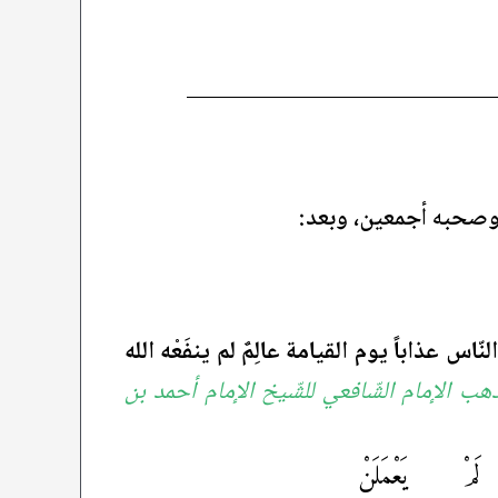
له وصحبه أجمعين، وبعد:
لنّاس عذاباً يوم القيامة عالِمٌ لم ينفَعْه الله
هب الإمام الشّافعي للشّيخ الإمام أحمد بن
 لَمْ يَعْمَلَنْ