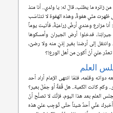
 من زائره ما يطلب، قالَ له: يا ولدي.. أنا منذ
تَّى ظهرت منّي هفوةٌ، وهذه الهفوة لا تتنَاسَب
 أنا مزارع وعندي أرضٌ زراعيّةٌ، فأتيت يوماً
ض جيرانِنا، فدخلوا أرض الجيران وأمسكوها
، وانتقل إلى أرضنا بغير إذنٍ منه ولا رضىً،
 تعذّر عليّ أنْ أكون من أهل الورع!؟
لس العلم
دواته وقلمه، فلمّا انتهى الإمام أراد أحد
.. وكم كانت الكمية.. هل قُفةً أو حِمْلَ بعير؟
س العلم بعد هذا اليوم، فإنَّك لا تصلُح أنْ
أخبرك عنِّي أحدٌ شيئاً حتَّى تُوجِب عليّ هذه