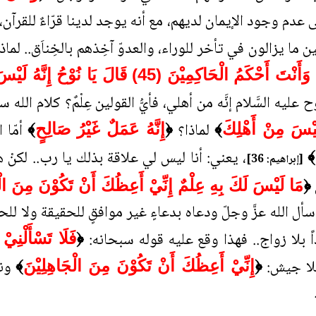
ى عدم وجود الإيمان لديهم، مع أنه يوجد لدينا قرّاءٌ للقرآ
ن ما يزالون في تأخر للوراء، والعدوّ آخِذهم بالخِناَق.. لماذا
يْنَ (45) قَالَ يَا نُوْحُ إِنَّهُ لَيْسَ مِنْ أَهْلِكَ
 عليه السَّلام إنَّه من أهلي، فأيُّ القولين عِلْمٌ؟ كلام الله 
لماذا؟
أمّا 
لَيْسَ مِنْ أَهْلِكَ
﴾
﴿
إِنَّهُ عَمَلٌ غَيْرُ صَالِحٍ
﴾
، يعني: أنا ليس لي علاقة بذلك يا رب.. لكنْ هذه
﴾
[إبراهيم: 36]
﴿
مَا لَيْسَ لَكَ بِهِ عِلْمٌ إِنِّيْ أَعِظُكَ أَنْ تَكُوْنَ مِنَ الْ
ّه سأل الله عزَّ وجلّ ودعاه بدعاءٍ غير موافقٍ للحقيقة ولا للحك
اً بلا زواج.. فهذا وقع عليه قوله سبحانه:
﴿
فَلَا تَسْأَلْنِي
لا جيش:
ونط
﴿
إِنِّيْ أَعِظُكَ أَنْ تَكُوْنَ مِنَ الْجَاهِلِيْنَ
﴾