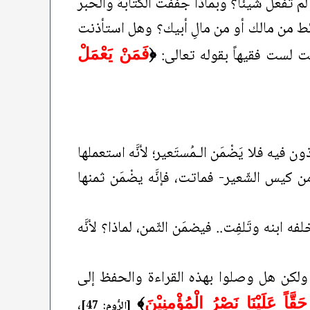
لم تفعل شيئاً؟ وبماذا جفّفّت الكتابة والحبر
ائط من مالك أو من مالِ أبيك؟ وهل استأذنت
نت لست فقيهاً بقوله تعالى:
﴿
فَمَنْ يَعْمَلْ
فيه فلا يَضْمَن الـمُستَعير؛ لأنَّه استعملها
ن كيس الشّعير- فماتت، فإنَّه يضْمَن ثمنها
 ابنه وتَلفِت.. فيضمَن الثّمن، لماذا؟ لأنَّه
 ولكن هل وصلوا بهذه القراءة والحفظ إلى
،
َقَّاً عَلَيْنَا نَصْرُ الْمُؤْمِنِيْنَ
﴾
[الرُّوم: 47]