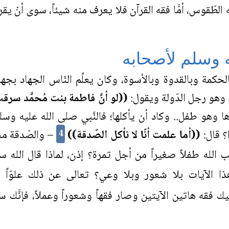
م فقه الطّقوس، أمَّا فقه القرآن فلا يعرف منه شيئاً، سوى أنْ
ه وسلم لأصحابه
الحكمة وبالقدوة وبالأسوة، وكان يعلِّم النّاس الجهاد بجها
.. وهو رجل الدّولة ويقول:
((لو أنَّ فاطمة بنت مُحمَّد سر
ا وهو طفل.. وكاد أن يأكلها؛ فالنَّبي صلى الله عليه و
ا؟ قال:
((أما علمت أنّا لا نأكل الصّدقة))
– والصّدقة محر
4
ب الله طفلاً صغيراً من أجل تمرة؟ إذن، لماذا قال الله 
هذا الآيات بلا شعور وبلا وعي؟ تعالى عن ذلك علوّاً ك
فيك فقه هاتين الآيتين وصار فقهاً وشعوراً وعملاً، فإنَّك ست