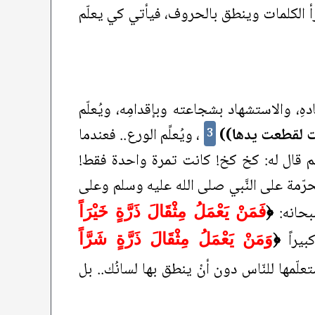
 يقرأ الكلمات وينطق بالحروف، فيأتي كي يعلّم
دهِ، والاستشهاد بشجاعته وبإقدامِه، ويُعلّم
قت لقطعت يدها))
، ويُعلِّم الورع.. فعندما
3
سلم قال له: كخ كخ! كانت تمرة واحدة فقط!
ّمة على النَّبي صلى الله عليه وسلم وعلى
سبحانه:
﴿
فَمَنْ يَعْمَلُ مِثْقَالَ ذَرَّةٍ خَيْرَاً
بيراً
﴿
وَمَنْ يَعْمَلُ مِثْقَالَ ذَرَّةٍ شَرَّاً
علّمها للنّاس دون أنْ ينطق بها لسانُك.. بل