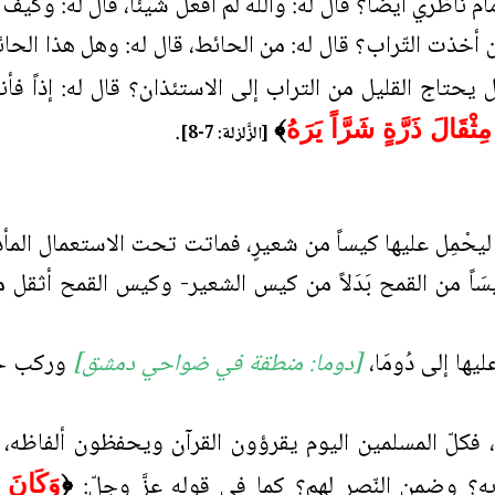
م ناظري أيضاً؟ قال له: والله لم أفعل شيئاً، قال له: وكيف 
ين أخذت التّراب؟ قال له: من الحائط، قال له: وهل هذا الح
حتاج القليل من التراب إلى الاستئذان؟ قال له: إذاً فأ
.
﴾
[الزَّلزلة: 7-8]
ليحْمِل عليها كيساً من شعيرٍ، فماتت تحت الاستعمال المأذون 
كيسَاً من القمح بَدَلاً من كيس الشعير- وكيس القمح أثقل م
يها إلى دُومَا،
[دوما: منطقة في ضواحي دمشق]
وركب خلفه
، فكلّ المسلمين اليوم يقرؤون القرآن ويحفظون ألفاظه،
ابه؟ وضمن النّصر لهم؟ كما في قوله عزَّ وجلّ:
﴿
وَكَانَ ح