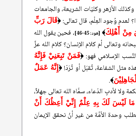
ن، وكذلك الأزهر وكليّات الشريعة، والجامعات
؟ لعدم وُجود العِلْم، قال تعالى:
﴿
قَالَ رَبِّ
، فحين يقول الله
﴾
[هود: 45-46]
سبحانه وتعالى أم كلام الإنسان؟ كلام الله عزَّ
النَّسب الإسلامي فهو:
﴿
فَمَنْ تَبِعَنِيْ فَإِنَّهُ
 مثل الشفاعة، تُقبَل أو تُرَدّ!
﴿
إِنَّهُ عَمَلٌ
.
جَاهِلِيْنَ
﴾
مة ولا لأدبِ الدّعاء، سمَّاه الله تعالى جهلاً،
ْ مَا لَيْسَ لَكَ بِهِ عِلْمٌ إِنِّيْ أَعِظُكَ أَنْ
لب وحدة الأمَّة من غير أنْ نحقق الإيمان